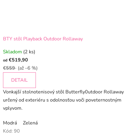
BTY stôl Playback Outdoor Rollaway
Skladom
(2 ks)
€519,90
od
€559
(až –6 %)
DETAIL
Vonkajší stolnotenisový stôl Butterfly0utdoor Rollaway
určený od exteriéru s odolnosťou voči poveternostným
vplyvom.
Modrá
Zelená
Kód:
90