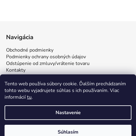
Z
á
Navigácia
p
ä
Obchodné podmienky
t
Podmienky ochrany osobných údajov
i
Odstúpenie od zmluvy/vrátenie tovaru
Kontakty
e
Tento web používa súbory cookie. Ďalším prechádzaním
tohto webu vyjadrujete súhlas s ich používaním. Viac
informácií
tu
.
Nastavenie
Vytvoril Shoptet
Súhlasím
Copyright 2026
FUNSTAR s.r.o. | Všetko pre stolný