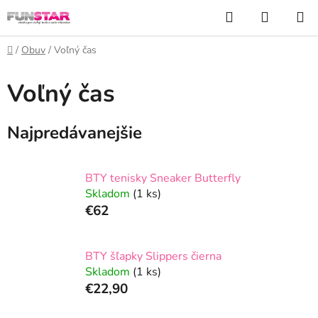
Prejsť
Hľadať
NÁKUP
na
KOŠÍK
obsah
Domov
/
Obuv
/
Voľný čas
Voľný čas
Najpredávanejšie
BTY tenisky Sneaker Butterfly
Skladom
(1 ks)
€62
BTY šľapky Slippers čierna
Skladom
(1 ks)
€22,90