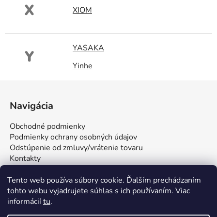
X
XIOM
YASAKA
Y
Yinhe
Z
á
Navigácia
p
ä
Obchodné podmienky
t
Podmienky ochrany osobných údajov
i
Odstúpenie od zmluvy/vrátenie tovaru
Kontakty
e
Tento web používa súbory cookie. Ďalším prechádzaním
tohto webu vyjadrujete súhlas s ich používaním. Viac
informácií
tu
.