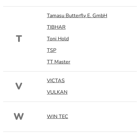
Tamasu Butterfly E. GmbH
TIBHAR
T
Toni Hold
TSP
TT Master
VICTAS
V
VULKAN
W
WIN TEC