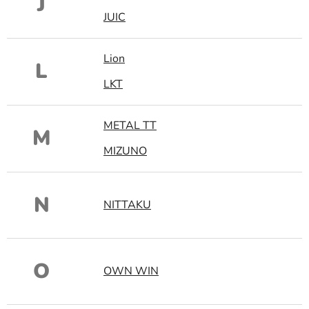
J
JUIC
Lion
L
LKT
METAL TT
M
MIZUNO
N
NITTAKU
O
OWN WIN