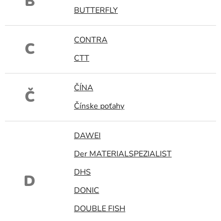
B
BUTTERFLY
CONTRA
C
CTT
ČÍNA
Č
Čínske poťahy
DAWEI
Der MATERIALSPEZIALIST
DHS
D
DONIC
DOUBLE FISH