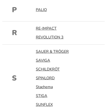
P
PALIO
RE-IMPACT
R
REVOLUTION 3
SAUER & TRÖGER
SAVIGA
SCHILDKRÖT
S
SPINLORD
Stachema
STIGA
SUNFLEX