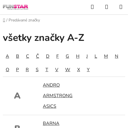
Prejsť
Hľadať
NÁKUP
na
KOŠÍK
obsah
Domov
/
Predávané značky
všetky značky A-Z
A
B
C
Č
D
F
G
H
J
L
M
N
O
P
R
S
T
V
W
X
Y
ANDRO
A
ARMSTRONG
ASICS
BARNA