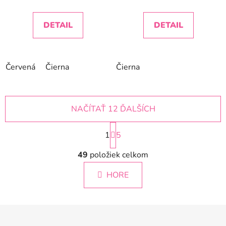
DETAIL
DETAIL
Červená
Čierna
Čierna
NAČÍTAŤ 12 ĎALŠÍCH
S
1
t
5
r
O
á
49
položiek celkom
v
n
l
k
HORE
á
o
d
v
a
a
Z
c
n
á
i
i