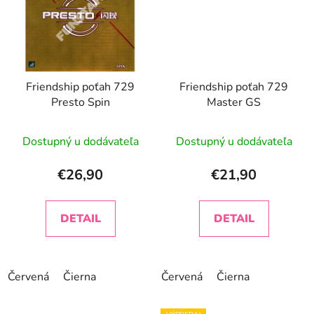
Friendship poťah 729
Friendship poťah 729
Presto Spin
Master GS
Priemerné
Dostupný u dodávateľa
Dostupný u dodávateľa
hodnotenie
produktu
€26,90
€21,90
je
4,0
DETAIL
DETAIL
z
5
hviezdičiek.
Červená
Čierna
Červená
Čierna