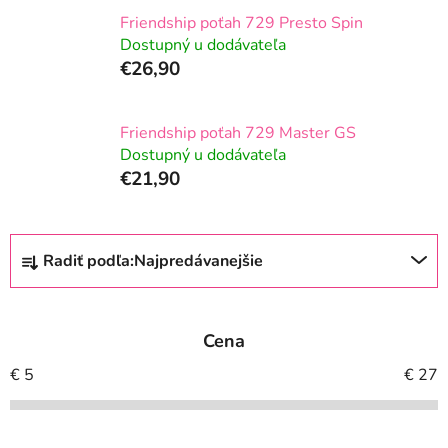
Friendship poťah 729 Presto Spin
Dostupný u dodávateľa
€26,90
Friendship poťah 729 Master GS
Dostupný u dodávateľa
€21,90
R
Radiť podľa:
Najpredávanejšie
a
d
e
Cena
n
i
€
5
€
27
e
p