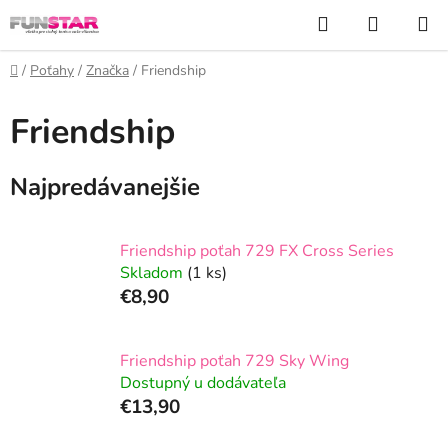
Prejsť
Hľadať
NÁKUP
na
KOŠÍK
obsah
Domov
/
Poťahy
/
Značka
/
Friendship
Friendship
Najpredávanejšie
Friendship poťah 729 FX Cross Series
Skladom
(1 ks)
€8,90
Friendship poťah 729 Sky Wing
Dostupný u dodávateľa
€13,90