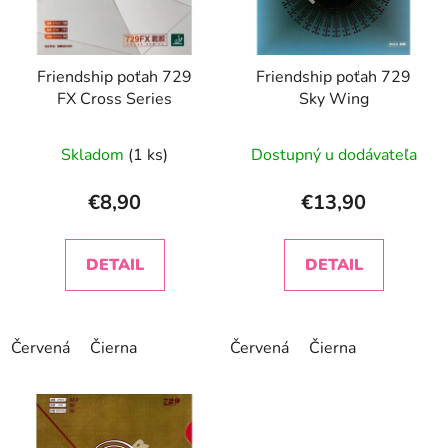
s
p
r
Friendship poťah 729
Friendship poťah 729
o
FX Cross Series
Sky Wing
d
u
Skladom
(1 ks)
Dostupný u dodávateľa
k
t
€8,90
€13,90
o
v
DETAIL
DETAIL
Červená
Čierna
Červená
Čierna