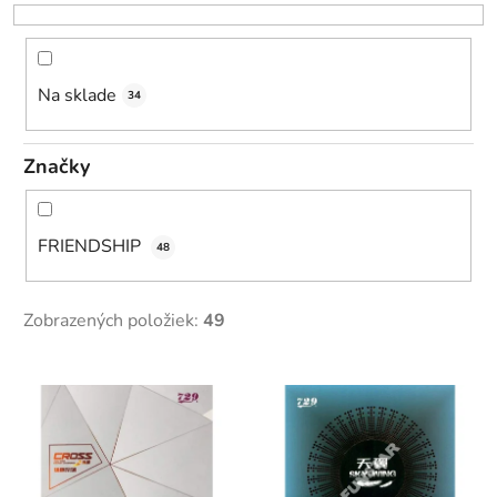
r
o
d
u
Na sklade
34
k
t
Značky
o
v
FRIENDSHIP
48
Zobrazených položiek:
49
V
ý
p
i