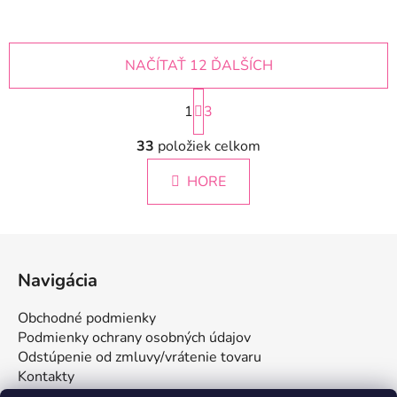
NAČÍTAŤ 12 ĎALŠÍCH
S
1
t
3
r
O
á
33
položiek celkom
v
n
l
k
HORE
á
o
d
v
a
a
Z
c
n
á
i
i
Navigácia
e
e
p
p
ä
Obchodné podmienky
r
t
Podmienky ochrany osobných údajov
v
i
Odstúpenie od zmluvy/vrátenie tovaru
k
Kontakty
e
y