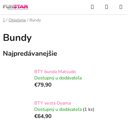
Prejsť
Hľadať
NÁKUP
na
KOŠÍK
obsah
Domov
/
Oblečenie
/
Bundy
Bundy
Najpredávanejšie
BTY bunda Matsudo
Dostupný u dodávateľa
€79,90
BTY vesta Oyama
Dostupný u dodávateľa
(1 ks)
€64,90