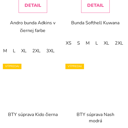
DETAIL
DETAIL
Andro bunda Adkins v
Bunda Softhell Kuwana
čiernej farbe
XS
S
M
L
XL
2XL
M
L
XL
2XL
3XL
VÝPREDAJ
VÝPREDAJ
BTY súprava Kido čierna
BTY súprava Nash
modrá