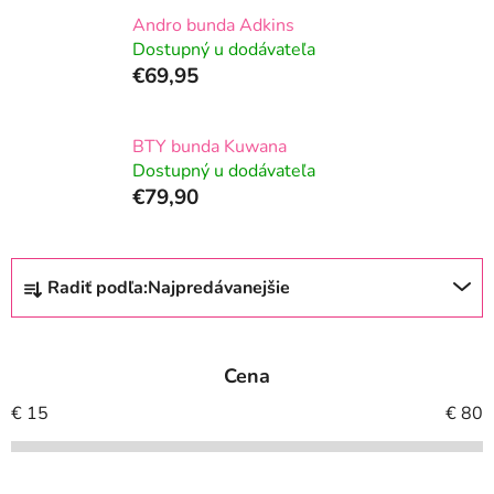
Andro bunda Adkins
Dostupný u dodávateľa
€69,95
BTY bunda Kuwana
Dostupný u dodávateľa
€79,90
R
Radiť podľa:
Najpredávanejšie
a
d
e
Cena
n
i
€
15
€
80
e
p