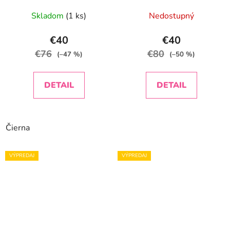
Priemerné
Skladom
(1 ks)
Nedostupný
hodnotenie
produktu
€40
€40
je
€76
€80
(–47 %)
(–50 %)
3,0
z
DETAIL
DETAIL
5
hviezdičiek.
Čierna
VÝPREDAJ
VÝPREDAJ