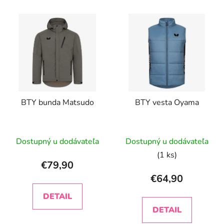
V
ý
p
i
s
p
r
BTY bunda Matsudo
BTY vesta Oyama
o
d
u
Dostupný u dodávateľa
Dostupný u dodávateľa
k
t
(1 ks)
€79,90
o
€64,90
v
DETAIL
DETAIL