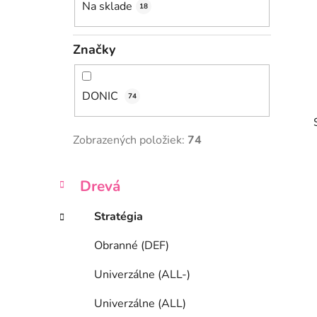
Na sklade
18
l
Značky
DONIC
74
Zobrazených položiek:
74
K
Preskočiť
Drevá
a
kategórie
t
Stratégia
i
e
g
Obranné (DEF)
ó
r
Univerzálne (ALL-)
i
e
Univerzálne (ALL)