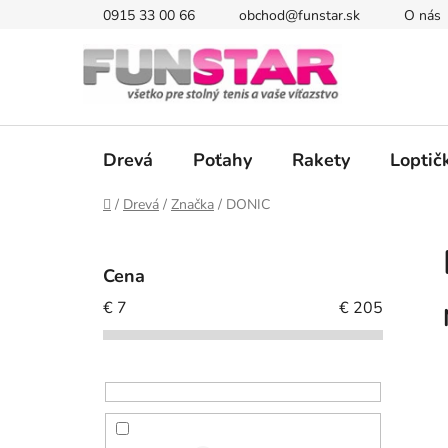
Prejsť
0915 33 00 66
obchod@funstar.sk
O nás
na
obsah
Drevá
Poťahy
Rakety
Loptič
Domov
/
Drevá
/
Značka
/
DONIC
B
o
Cena
č
€
7
€
205
n
ý
p
a
n
e