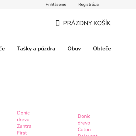
Prihlásenie
Registrácia
PRÁZDNY KOŠÍK
NÁKUPNÝ
KOŠÍK
če
Tašky a púzdra
Obuv
Oblečenie
P
Donic
Donic
drevo
drevo
Zentra
Coton
First