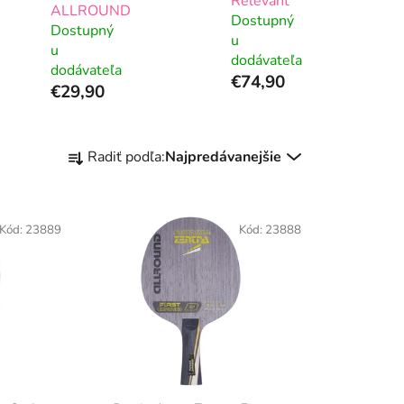
Relevant
ALLROUND
Dostupný
Dostupný
u
u
dodávateľa
dodávateľa
€74,90
€29,90
R
Radiť podľa:
Najpredávanejšie
a
d
e
Kód:
23889
Kód:
23888
n
i
e
p
r
o
d
u