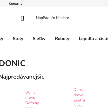
Kontakty
ky
Stoly
Sieťky
Roboty
Lepidlá a čisti
DONIC
Najpredávanejšie
Donic
Donic
drevo
drevo
Zentra
Defplay
Next