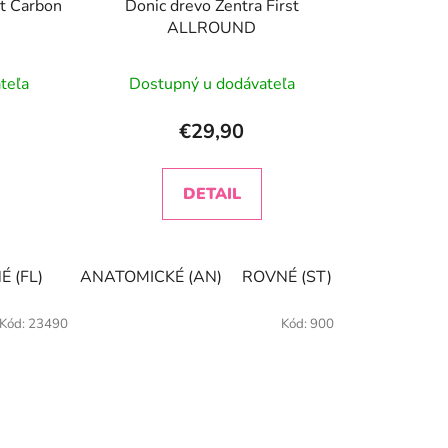
xt Carbon
Donic drevo Zentra First
k
ALLROUND
t
o
teľa
Dostupný u dodávateľa
v
€29,90
DETAIL
 (FL)
ANATOMICKÉ (AN)
ROVNÉ (ST)
KONKAVNÉ (
Kód:
23490
Kód:
900