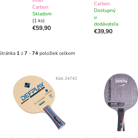
Inner
Carbon
Carbon
Dostupný
Skladom
u
(1 ks)
dodávateľa
€59,90
€39,90
Stránka
1
z
7
-
74
položiek celkom
V
ý
Kód:
24742
p
s
p
r
o
d