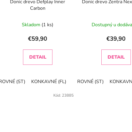
Donic drevo Defplay Inner
Donic drevo Zentra Ne
u
Carbon
k
t
Skladom
(1 ks)
Dostupný u dodáva
o
v
€59,90
€39,90
DETAIL
DETAIL
ROVNÉ (ST)
KONKAVNÉ (FL)
ROVNÉ (ST)
KONKAVNÉ
Kód:
23885