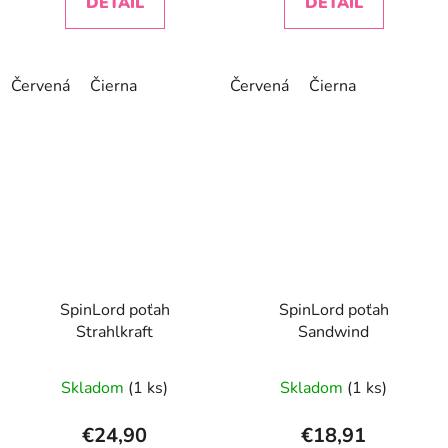
DETAIL
DETAIL
Červená
Čierna
Červená
Čierna
SpinLord poťah
SpinLord poťah
Strahlkraft
Sandwind
Priemerné
Skladom
(1 ks)
Skladom
(1 ks)
hodnotenie
produktu
€24,90
€18,91