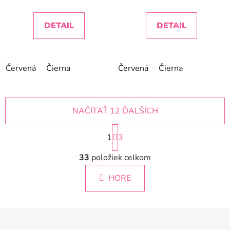
je
4,3
DETAIL
DETAIL
z
5
hviezdičiek.
Červená
Čierna
Červená
Čierna
NAČÍTAŤ 12 ĎALŠÍCH
S
1
t
3
r
O
á
33
položiek celkom
v
n
l
k
HORE
á
o
d
v
a
a
Z
c
n
á
i
i