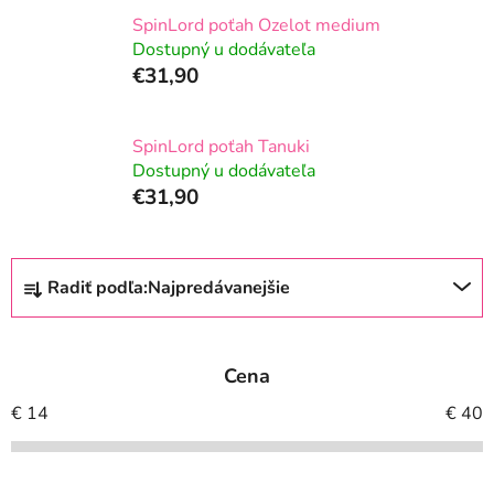
SpinLord poťah Ozelot medium
Dostupný u dodávateľa
€31,90
SpinLord poťah Tanuki
Dostupný u dodávateľa
€31,90
R
Radiť podľa:
Najpredávanejšie
a
d
e
Cena
n
i
€
14
€
40
e
p