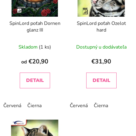
s
p
r
SpinLord poťah Dornen
SpinLord poťah Ozelot
o
glanz III
hard
d
u
Priemerné
Skladom
(1 ks)
Dostupný u dodávateľa
k
hodnotenie
t
produktu
€20,90
€31,90
od
o
je
v
3,7
DETAIL
DETAIL
z
5
hviezdičiek.
Červená
Čierna
Červená
Čierna