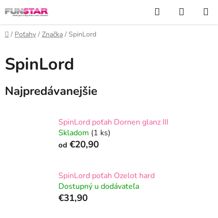
Prejsť
Hľadať
NÁKUP
na
KOŠÍK
obsah
Domov
/
Poťahy
/
Značka
/
SpinLord
SpinLord
Najpredávanejšie
SpinLord poťah Dornen glanz III
Skladom
(1 ks)
€20,90
od
SpinLord poťah Ozelot hard
Dostupný u dodávateľa
€31,90