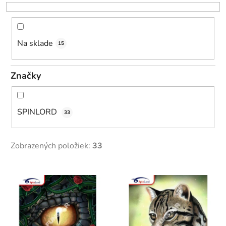
r
o
d
u
Na sklade
15
k
t
Značky
o
v
SPINLORD
33
Zobrazených položiek:
33
V
ý
p
i