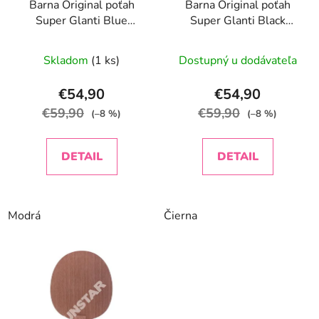
Barna Original poťah
Barna Original poťah
o
d
Super Glanti Blue
Super Glanti Black
d
u
Edition
Edition
u
k
Skladom
(1 ks)
Dostupný u dodávateľa
k
t
t
o
€54,90
€54,90
o
v
€59,90
€59,90
(–8 %)
(–8 %)
v
DETAIL
DETAIL
Modrá
Čierna