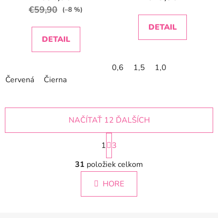
€59,90
(–8 %)
DETAIL
DETAIL
0,6
1,5
1,0
Červená
Čierna
NAČÍTAŤ 12 ĎALŠÍCH
S
1
t
3
r
O
á
31
položiek celkom
v
n
l
k
HORE
á
o
d
v
a
a