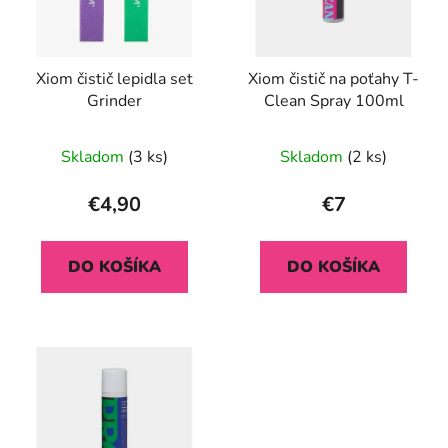
s
p
r
Xiom čistič lepidla set
Xiom čistič na poťahy T-
o
Grinder
Clean Spray 100ml
d
u
Skladom
(3 ks)
Skladom
(2 ks)
k
t
€4,90
€7
o
v
DO KOŠÍKA
DO KOŠÍKA