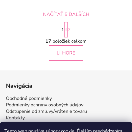
NAČÍTAŤ 5 ĎALŠÍCH
S
1
t
2
r
O
á
17
položiek celkom
v
n
l
k
HORE
á
o
d
v
a
a
Z
c
n
á
i
i
Navigácia
e
e
p
p
ä
Obchodné podmienky
r
t
Podmienky ochrany osobných údajov
v
i
Odstúpenie od zmluvy/vrátenie tovaru
k
Kontakty
e
y
v
Tento web používa súbory cookie. Ďalším prechádzaním