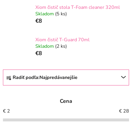
Xiom čistič stola T-Foam cleaner 320ml
Skladom
(5 ks)
€8
Xiom čistič T-Guard 70ml
Skladom
(2 ks)
€8
R
Radiť podľa:
Najpredávanejšie
a
d
e
Cena
n
i
€
2
€
28
e
p