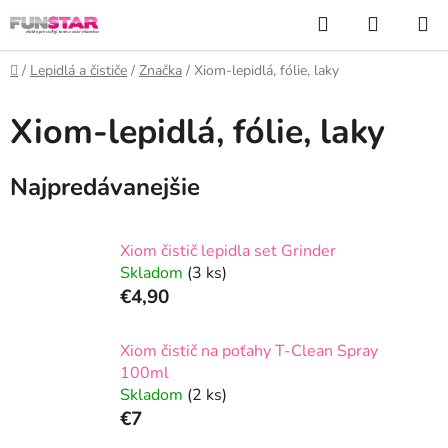
Prejsť
Hľadať
NÁKUP
na
KOŠÍK
obsah
Domov
/
Lepidlá a čističe
/
Značka
/
Xiom-lepidlá, fólie, laky
Xiom-lepidlá, fólie, laky
Najpredávanejšie
Xiom čistič lepidla set Grinder
Skladom
(3 ks)
€4,90
Xiom čistič na poťahy T-Clean Spray
100ml
Skladom
(2 ks)
€7