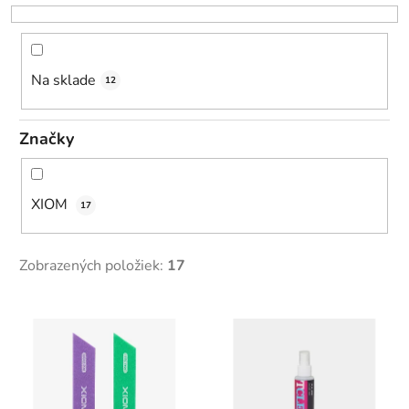
r
o
d
u
Na sklade
12
k
t
Značky
o
v
XIOM
17
Zobrazených položiek:
17
V
ý
p
i