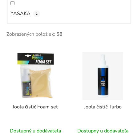
YASAKA
2
Zobrazených položiek:
58
V
ý
p
i
s
p
r
Joola čistič Foam set
Joola čistič Turbo
o
d
u
Dostupný u dodávateľa
Dostupný u dodávateľa
k