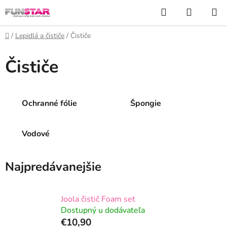
Prejsť
Hľadať
NÁKUP
na
KOŠÍK
obsah
Domov
/
Lepidlá a čističe
/
Čističe
Čističe
Ochranné fólie
Špongie
Vodové
Najpredávanejšie
Joola čistič Foam set
Dostupný u dodávateľa
€10,90