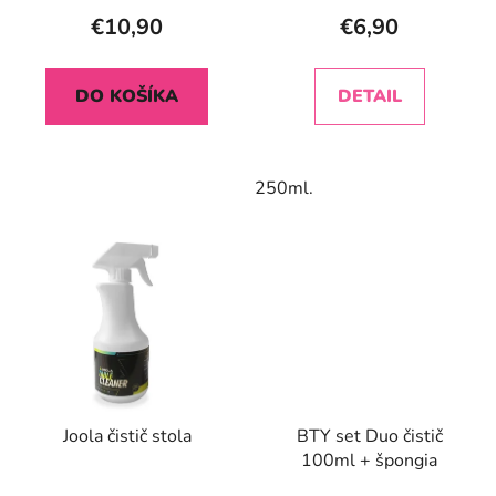
t
€10,90
€6,90
o
v
DO KOŠÍKA
DETAIL
250ml.
Joola čistič stola
BTY set Duo čistič
100ml + špongia