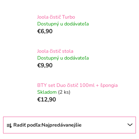
Joola čistič Turbo
Dostupný u dodávateľa
€6,90
Joola čistič stola
Dostupný u dodávateľa
€9,90
BTY set Duo čistič 100ml + špongia
Skladom
(2 ks)
€12,90
R
Radiť podľa:
Najpredávanejšie
a
d