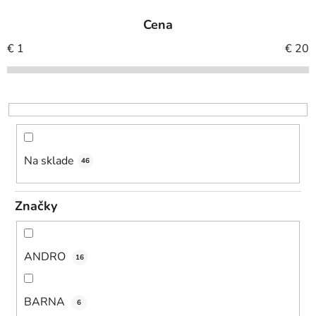
e
Cena
n
i
€
1
€
20
e
p
r
o
d
u
Na sklade
46
k
t
Značky
o
v
ANDRO
16
BARNA
6