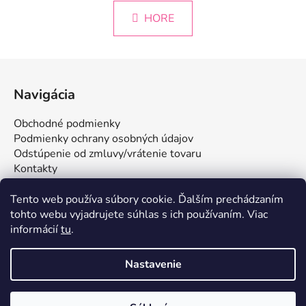
n
l
k
HORE
á
o
d
v
a
a
Z
c
n
á
i
i
Navigácia
e
e
p
p
ä
Obchodné podmienky
r
t
Podmienky ochrany osobných údajov
v
i
Odstúpenie od zmluvy/vrátenie tovaru
k
Kontakty
e
y
v
Tento web používa súbory cookie. Ďalším prechádzaním
ý
tohto webu vyjadrujete súhlas s ich používaním. Viac
p
informácií
tu
.
i
s
u
Nastavenie
Vytvoril Shoptet