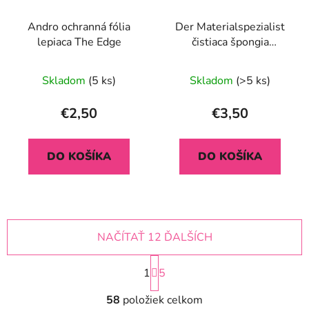
Andro ochranná fólia
Der Materialspezialist
lepiaca The Edge
čistiaca špongia
dvojfarebná
Skladom
(5 ks)
Skladom
(>5 ks)
€2,50
€3,50
DO KOŠÍKA
DO KOŠÍKA
NAČÍTAŤ 12 ĎALŠÍCH
S
1
t
5
r
O
á
58
položiek celkom
v