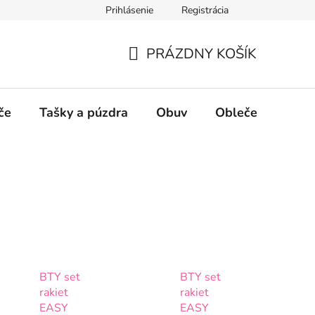
Prihlásenie
Registrácia
PRÁZDNY KOŠÍK
NÁKUPNÝ
KOŠÍK
če
Tašky a púzdra
Obuv
Oblečenie
P
BTY set
BTY set
rakiet
rakiet
EASY
EASY