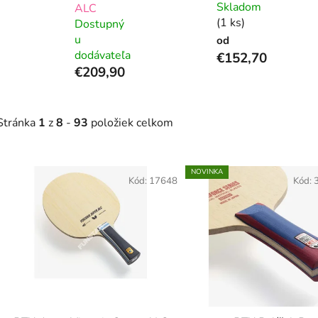
Skladom
ALC
(1 ks)
Dostupný
u
od
dodávateľa
€152,70
€209,90
Stránka
1
z
8
-
93
položiek celkom
V
NOVINKA
ý
Kód:
17648
Kód:
p
s
p
r
o
d