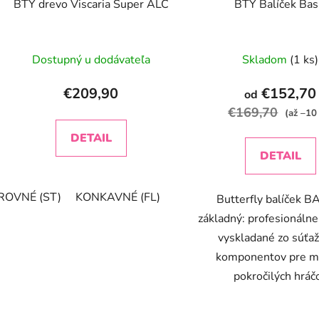
BTY drevo Viscaria Super ALC
BTY Balíček Bas
u
k
Priemerné
t
Dostupný u dodávateľa
Skladom
(1 ks)
o
hodnotenie
v
produktu
€209,90
€152,70
od
je
€169,70
(až –10
5,0
DETAIL
z
DETAIL
5
hviezdičiek.
ROVNÉ (ST)
KONKAVNÉ (FL)
Butterfly balíček BA
základný: profesionálne
vyskladané zo súťa
komponentov pre m
pokročilých hráč