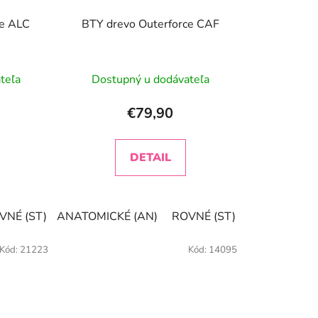
ce ALC
BTY drevo Outerforce CAF
rné
teľa
Dostupný u dodávateľa
enie
tu
€79,90
DETAIL
iek.
VNÉ (ST)
ANATOMICKÉ (AN)
KONKAVNÉ (FL)
ROVNÉ (ST)
KONKAVNÉ (
Kód:
21223
Kód:
14095