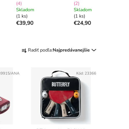
(4)
(2)
Skladom
Skladom
(1 ks)
(1 ks)
€39,90
€24,90
R
Radiť podľa:
Najpredávanejšie
a
d
e
39915/ANA
Kód:
23366
n
i
e
p
r
o
d
u