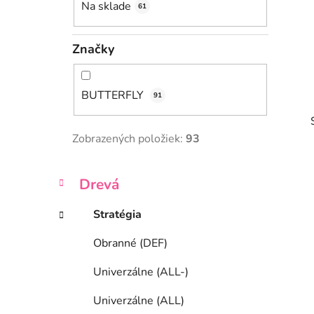
Na sklade
61
l
Značky
BUTTERFLY
91
Zobrazených položiek:
93
K
Preskočiť
Drevá
a
kategórie
t
Stratégia
i
e
g
Obranné (DEF)
ó
r
Univerzálne (ALL-)
i
e
Univerzálne (ALL)