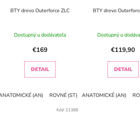
BTY drevo Outerforce ZLC
BTY drevo Outerfor
Priemerné
Prieme
Dostupný u dodávateľa
Dostupný u dodáva
hodnotenie
hodnot
produktu
produk
€169
€119,90
je
je
3,0
2,3
DETAIL
DETAIL
z
z
5
5
hviezdičiek.
hviezdič
ANATOMICKÉ (AN)
ROVNÉ (ST)
ANATOMICKÉ (AN)
KONKAVNÉ (FL)
RO
Kód:
11388