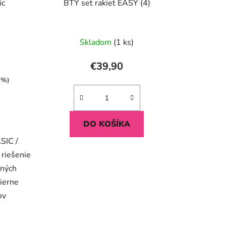
ic
BTY set rakiet EASY (4)
k
t
o
Skladom
(1 ks)
v
€39,90
 %)
DO KOŠÍKA
SIC /
 riešenie
žných
ierne
ov