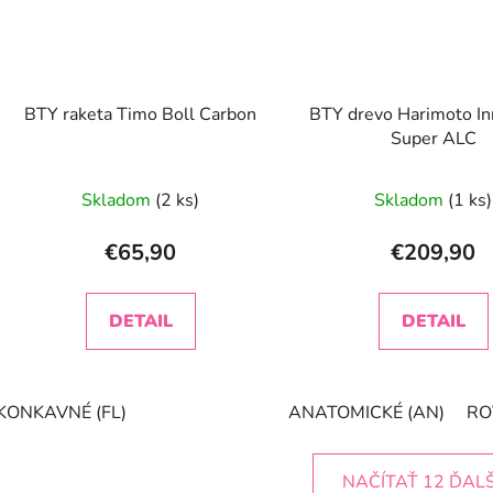
BTY raketa Timo Boll Carbon
BTY drevo Harimoto In
Super ALC
Priemerné
Skladom
(2 ks)
Skladom
(1 ks)
hodnotenie
produktu
€65,90
€209,90
je
1,9
DETAIL
DETAIL
z
5
hviezdičiek.
KONKAVNÉ (FL)
ANATOMICKÉ (AN)
RO
NAČÍTAŤ 12 ĎAL