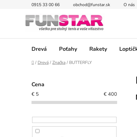
Prejsť
0915 33 00 66
obchod@funstar.sk
O nás
na
obsah
Drevá
Poťahy
Rakety
Loptič
Domov
/
Drevá
/
Značka
/
BUTTERFLY
B
o
Cena
č
€
5
€
400
n
ý
p
a
n
e