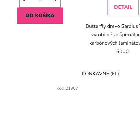
DETAIL
DO KOŠÍKA
Butterfly drevo Sardius
vyrobené zo špeciálne
karbónových lamináto
5000.
KONKAVNÉ (FL)
Kód:
21907