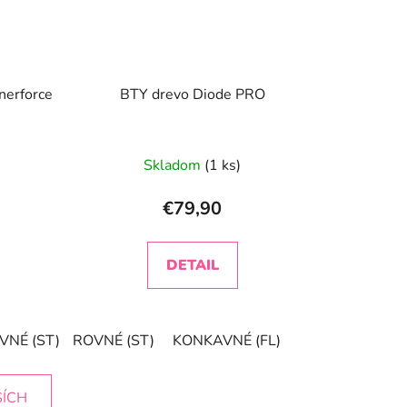
nerforce
BTY drevo Diode PRO
Priemerné
Skladom
(1 ks)
hodnotenie
produktu
€79,90
je
4,1
DETAIL
z
5
hviezdičiek.
VNÉ (ST)
ROVNÉ (ST)
KONKAVNÉ (FL)
KONKAVNÉ (FL)
ŠÍCH