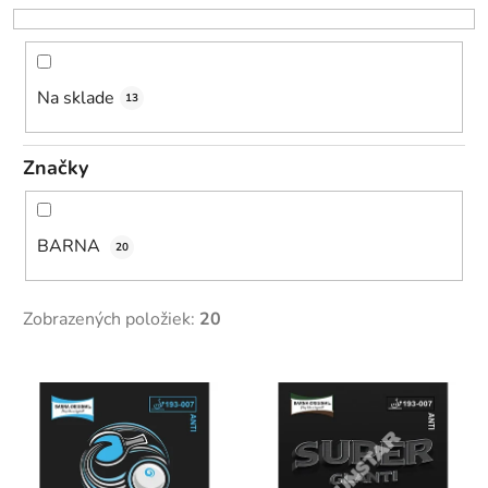
r
o
d
u
Na sklade
13
k
t
Značky
o
v
BARNA
20
Zobrazených položiek:
20
V
ý
p
i