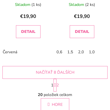
Skladom
(1 ks)
Skladom
(2 ks)
€19,90
€19,90
DETAIL
DETAIL
Červená
0,6
1,5
2,0
1,0
NAČÍTAŤ 8 ĎALŠÍCH
S
1
t
2
r
O
á
20
položiek celkom
v
n
l
k
HORE
á
o