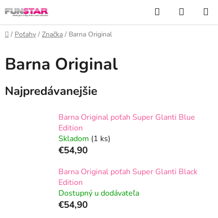
Prejsť
Hľadať
NÁKUP
na
KOŠÍK
obsah
Domov
/
Poťahy
/
Značka
/
Barna Original
Barna Original
Najpredávanejšie
Barna Original poťah Super Glanti Blue
Edition
Skladom
(1 ks)
€54,90
Barna Original poťah Super Glanti Black
Edition
Dostupný u dodávateľa
€54,90