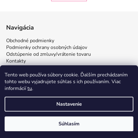
d
v
a
a
Z
c
n
á
i
i
Navigácia
e
e
p
p
ä
Obchodné podmienky
r
t
Podmienky ochrany osobných údajov
v
i
Odstúpenie od zmluvy/vrátenie tovaru
k
Kontakty
e
y
v
Tento web používa súbory cookie. Ďalším prechádzaním
ý
tohto webu vyjadrujete súhlas s ich používaním. Viac
p
informácií
tu
.
i
s
u
Nastavenie
Vytvoril Shoptet
Súhlasím
Copyright 2026
FUNSTAR s.r.o. | Všetko pre stolný
tenis
. Všetky práva vyhradené.