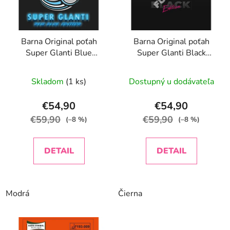
s
p
r
Barna Original poťah
Barna Original poťah
o
Super Glanti Blue
Super Glanti Black
d
Edition
Edition
u
Skladom
(1 ks)
Dostupný u dodávateľa
k
t
€54,90
€54,90
o
€59,90
€59,90
(–8 %)
(–8 %)
v
DETAIL
DETAIL
Modrá
Čierna