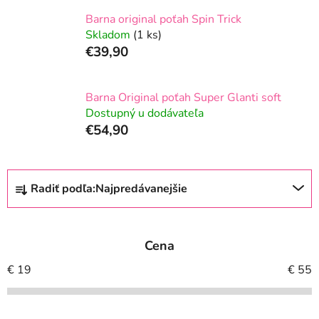
Barna original poťah Spin Trick
Skladom
(1 ks)
€39,90
Barna Original poťah Super Glanti soft
Dostupný u dodávateľa
€54,90
R
Radiť podľa:
Najpredávanejšie
a
d
e
Cena
n
i
€
19
€
55
e
p