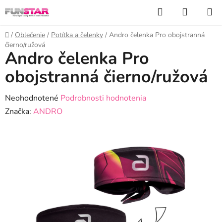
Prejsť
Hľadať
NÁKUP
na
KOŠÍK
obsah
Domov
/
Oblečenie
/
Potítka a čelenky
/
Andro čelenka Pro obojstranná
čierno/ružová
Andro čelenka Pro
obojstranná čierno/ružová
Priemerné
Neohodnotené
Podrobnosti hodnotenia
hodnotenie
Značka:
ANDRO
produktu
je
0,0
z
5
hviezdičiek.