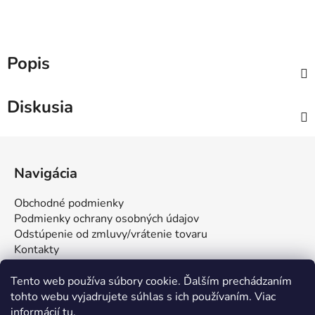
Popis
Diskusia
Z
á
Navigácia
p
ä
Obchodné podmienky
t
Podmienky ochrany osobných údajov
i
Odstúpenie od zmluvy/vrátenie tovaru
Kontakty
e
Tento web používa súbory cookie. Ďalším prechádzaním
tohto webu vyjadrujete súhlas s ich používaním. Viac
informácií
tu
.