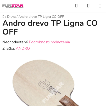
Prejsť
Hľadať
NÁKUP
na
KOŠÍK
obsah
Domov
/
Drevá
/
Andro drevo TP Ligna CO OFF
Andro drevo TP Ligna CO
OFF
Priemerné
Neohodnotené
Podrobnosti hodnotenia
hodnotenie
Značka:
ANDRO
produktu
je
0,0
z
5
hviezdičiek.