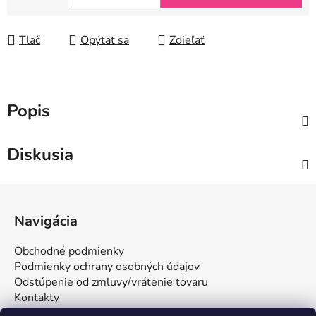
Jednotková cena:
Tlač
Opýtať sa
Zdieľať
Popis
Diskusia
Z
á
Navigácia
p
ä
Obchodné podmienky
t
Podmienky ochrany osobných údajov
i
Odstúpenie od zmluvy/vrátenie tovaru
Kontakty
e