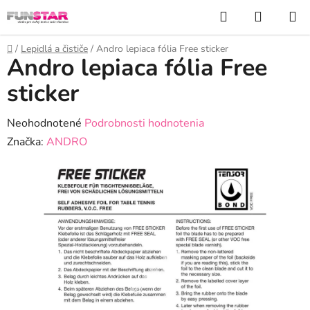
Prejsť
Hľadať
NÁKUP
na
KOŠÍK
obsah
Domov
/
Lepidlá a čističe
/
Andro lepiaca fólia Free sticker
Andro lepiaca fólia Free
sticker
Priemerné
Neohodnotené
Podrobnosti hodnotenia
hodnotenie
Značka:
ANDRO
produktu
je
0,0
z
5
hviezdičiek.