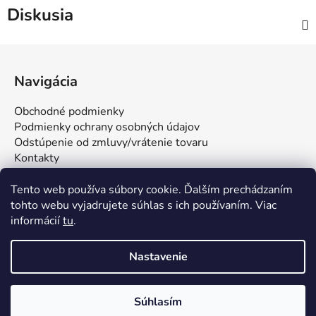
Diskusia
Z
á
Navigácia
p
ä
Obchodné podmienky
t
Podmienky ochrany osobných údajov
i
Odstúpenie od zmluvy/vrátenie tovaru
Kontakty
e
Tento web používa súbory cookie. Ďalším prechádzaním
tohto webu vyjadrujete súhlas s ich používaním. Viac
informácií
tu
.
Nastavenie
Vytvoril Shoptet
Súhlasím
Copyright 2026
FUNSTAR s.r.o. | Všetko pre stolný