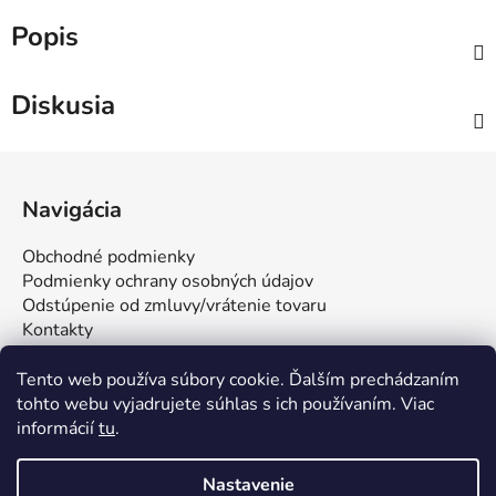
Popis
Diskusia
Z
á
Navigácia
p
ä
Obchodné podmienky
t
Podmienky ochrany osobných údajov
i
Odstúpenie od zmluvy/vrátenie tovaru
Kontakty
e
Tento web používa súbory cookie. Ďalším prechádzaním
tohto webu vyjadrujete súhlas s ich používaním. Viac
informácií
tu
.
Nastavenie