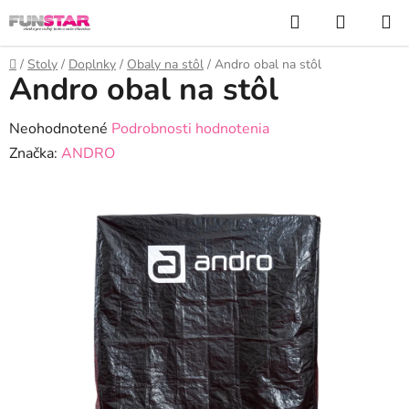
Prejsť
Hľadať
NÁKUP
na
KOŠÍK
obsah
Domov
/
Stoly
/
Doplnky
/
Obaly na stôl
/
Andro obal na stôl
Andro obal na stôl
Priemerné
Neohodnotené
Podrobnosti hodnotenia
hodnotenie
Značka:
ANDRO
produktu
je
0,0
z
5
hviezdičiek.