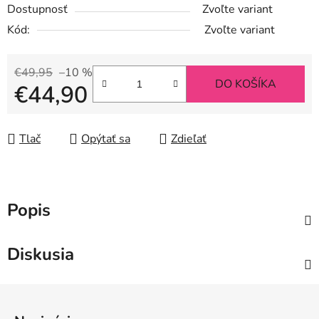
Dostupnosť
Zvoľte variant
Kód:
Zvoľte variant
€49,95
–10 %
DO KOŠÍKA
€44,90
Jednotková cena:
Tlač
Opýtať sa
Zdieľať
Popis
Diskusia
Z
á