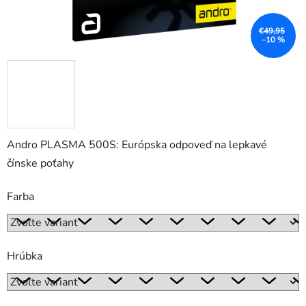
€49,95
–10 %
Andro PLASMA 500S: Európska odpoveď na lepkavé
čínske poťahy
Farba
Hrúbka