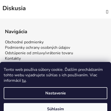
Diskusia
Z
á
Navigácia
p
ä
Obchodné podmienky
t
Podmienky ochrany osobných údajov
i
Odstúpenie od zmluvy/vrátenie tovaru
Kontakty
e
Tento web používa súbory cookie. Ďalším prechádzaním
tohto webu vyjadrujete súhlas s ich používaním. Viac
informácií
tu
.
Nastavenie
Vytvoril Shoptet
Súhlasím
Copyright 2026
FUNSTAR s.r.o. | Všetko pre stolný