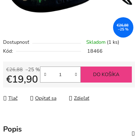
€26,88
–25 %
Dostupnosť
Skladom
(1 ks)
Kód:
18466
€26,88
–25 %
DO KOŠÍKA
€19,90
Jednotková cena:
Tlač
Opýtať sa
Zdieľať
Popis