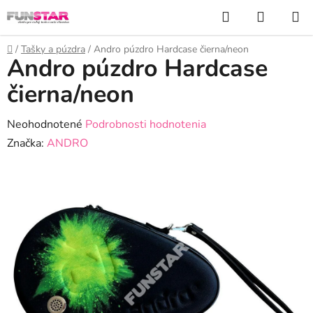
Prejsť
Hľadať
NÁKUP
na
KOŠÍK
obsah
Domov
/
Tašky a púzdra
/
Andro púzdro Hardcase čierna/neon
Andro púzdro Hardcase
čierna/neon
Priemerné
Neohodnotené
Podrobnosti hodnotenia
hodnotenie
Značka:
ANDRO
produktu
je
0,0
z
5
hviezdičiek.