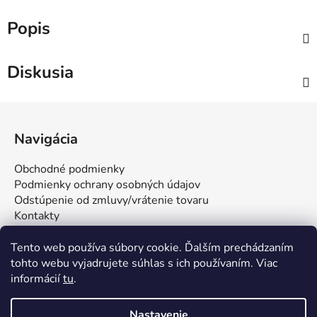
Popis
Diskusia
Z
á
Navigácia
p
ä
Obchodné podmienky
t
Podmienky ochrany osobných údajov
i
Odstúpenie od zmluvy/vrátenie tovaru
Kontakty
e
Tento web používa súbory cookie. Ďalším prechádzaním
tohto webu vyjadrujete súhlas s ich používaním. Viac
informácií
tu
.
Nastavenie