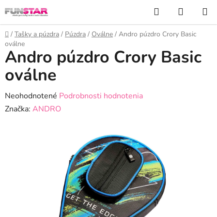
Prejsť
Hľadať
NÁKUP
na
KOŠÍK
obsah
Domov
/
Tašky a púzdra
/
Púzdra
/
Oválne
/
Andro púzdro Crory Basic
oválne
Andro púzdro Crory Basic
oválne
Priemerné
Neohodnotené
Podrobnosti hodnotenia
hodnotenie
Značka:
ANDRO
produktu
je
0,0
z
5
hviezdičiek.