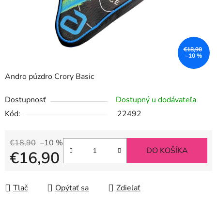
€18,90
–10 %
Andro púzdro Crory Basic
Dostupnosť
Dostupný u dodávateľa
Kód:
22492
€18,90
–10 %
DO KOŠÍKA
€16,90
Jednotková cena:
Tlač
Opýtať sa
Zdieľať