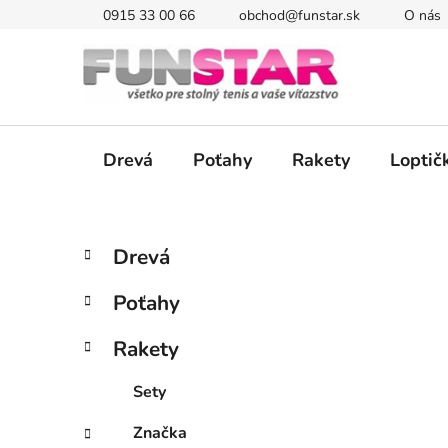
Prejsť
0915 33 00 66
obchod@funstar.sk
O nás
na
obsah
Drevá
Poťahy
Rakety
Loptič
B
K
Preskočiť
Drevá
a
kategórie
o
t
č
Poťahy
e
n
g
ý
Rakety
ó
p
r
Sety
i
a
e
n
Značka