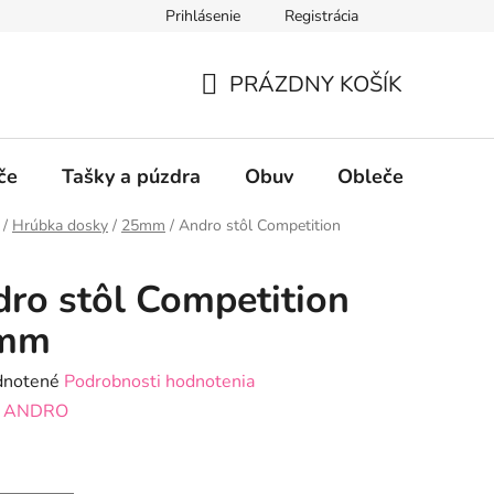
Prihlásenie
Registrácia
PRÁZDNY KOŠÍK
NÁKUPNÝ
KOŠÍK
če
Tašky a púzdra
Obuv
Oblečenie
P
/
Hrúbka dosky
/
25mm
/
Andro stôl Competition
ro stôl Competition
mm
rné
notené
Podrobnosti hodnotenia
enie
:
ANDRO
tu