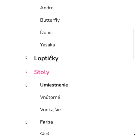
e
Andro
l
Butterfly
Donic
Yasaka
Loptičky
Stoly
Umiestnenie
Vnútorné
Vonkajšie
Farba
Sivá