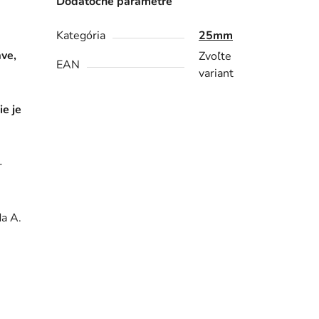
Dodatočné parametre
Kategória
25mm
ave,
Zvoľte
EAN
variant
e je
-
a A.