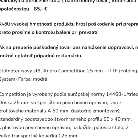
Náklady na doručenie stola ( nadrozmerný tovar ) kuriérskou
spoločnosťou 85,- €
Kvôli vysokej hmotnosti produktu hrozí poškodenie pri prepr
preto prosíme o kontrolu balení pri prevzatí.
Ak sa preberie poškodený tovar bez nahlásenie dopravcovi, ni
možné uplatniť prípadnú reklamáciu.
Stolnotenisový stôl Andro Competition 25 mm - ITTF (Folding
System) Farba: modrá
Competition je vyrobený podľa európskej normy 14468-1/tried
Doska 25 mm so špeciálnou povrchovou úpravou, rám z
profilového materiálu A 60 mm, čiastočne zmontovaný,
štandardný podstavec zo štvorhranného profilu 60 x 40 mm,
s plastovou povrchovou úpravou, na každej polovici stola, 2
veľké transportné koliečka 125 mm.