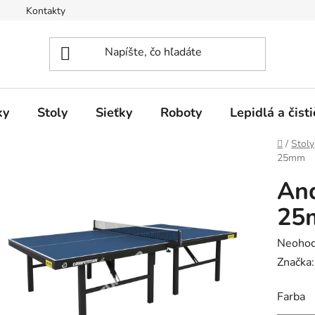
Kontakty
ky
Stoly
Sieťky
Roboty
Lepidlá a čisti
Domov
/
Stoly
25mm
And
25
Prieme
Neohod
hodnot
Značka
produk
Farba
je