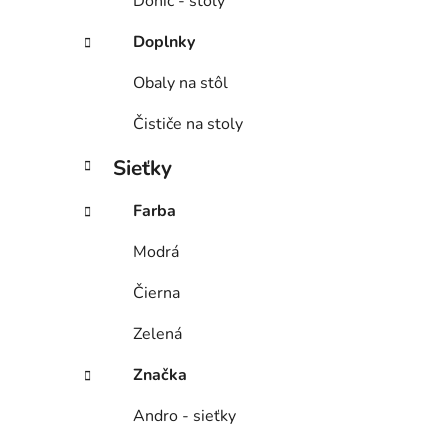
Donic - stoly
Doplnky
Obaly na stôl
Čističe na stoly
Sieťky
Farba
Modrá
Čierna
Zelená
Značka
Andro - sieťky