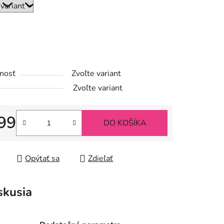
iek.
nosť
Zvoľte variant
Zvoľte variant
99
DO KOŠÍKA
tková cena:
Opýtať sa
Zdieľať
skusia