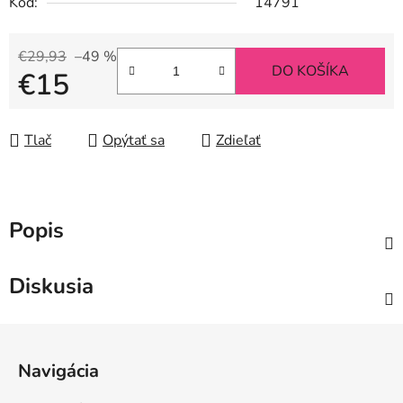
Kód:
14791
€29,93
–49 %
DO KOŠÍKA
€15
Jednotková cena:
Tlač
Opýtať sa
Zdieľať
Popis
Diskusia
Z
á
Navigácia
p