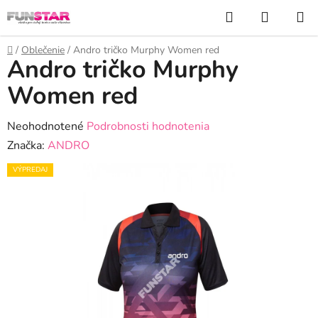
Prejsť
Hľadať
NÁKUP
na
KOŠÍK
obsah
Domov
/
Oblečenie
/
Andro tričko Murphy Women red
Andro tričko Murphy
Women red
Priemerné
Neohodnotené
Podrobnosti hodnotenia
hodnotenie
Značka:
ANDRO
produktu
VÝPREDAJ
je
0,0
z
5
hviezdičiek.