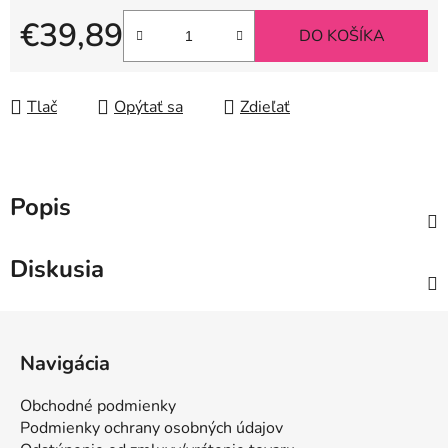
€39,89
DO KOŠÍKA
Jednotková cena:
Tlač
Opýtať sa
Zdieľať
Popis
Diskusia
Z
á
Navigácia
p
ä
Obchodné podmienky
t
Podmienky ochrany osobných údajov