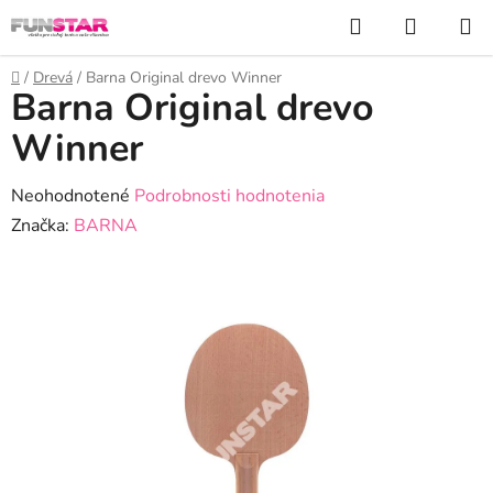
Prejsť
Hľadať
NÁKUP
na
KOŠÍK
obsah
Domov
/
Drevá
/
Barna Original drevo Winner
Barna Original drevo
Winner
Priemerné
Neohodnotené
Podrobnosti hodnotenia
hodnotenie
Značka:
BARNA
produktu
je
0,0
z
5
hviezdičiek.