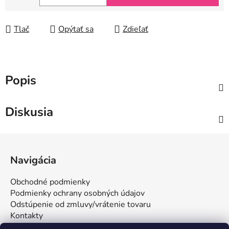
Jednotková cena:
Tlač
Opýtať sa
Zdieľať
Popis
Diskusia
Z
á
Navigácia
p
ä
Obchodné podmienky
t
Podmienky ochrany osobných údajov
i
Odstúpenie od zmluvy/vrátenie tovaru
Kontakty
e