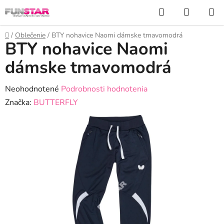
Prejsť
Hľadať
NÁKUP
na
KOŠÍK
obsah
Domov
/
Oblečenie
/
BTY nohavice Naomi dámske tmavomodrá
BTY nohavice Naomi
dámske tmavomodrá
Priemerné
Neohodnotené
Podrobnosti hodnotenia
hodnotenie
Značka:
BUTTERFLY
produktu
je
0,0
z
5
hviezdičiek.