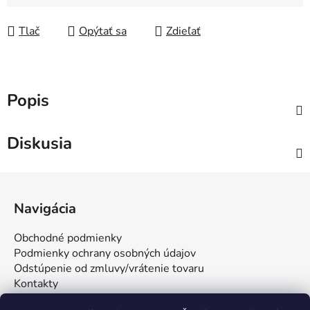
Jednotková cena:
Tlač
Opýtať sa
Zdieľať
Popis
Diskusia
Z
á
Navigácia
p
ä
Obchodné podmienky
t
Podmienky ochrany osobných údajov
i
Odstúpenie od zmluvy/vrátenie tovaru
Kontakty
e