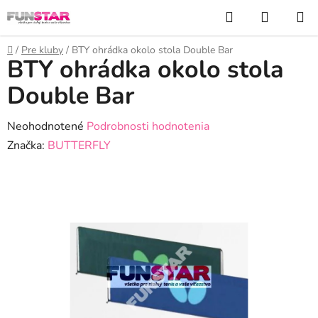
Prejsť
Hľadať
NÁKUP
na
KOŠÍK
obsah
Domov
/
Pre kluby
/
BTY ohrádka okolo stola Double Bar
BTY ohrádka okolo stola
Double Bar
Priemerné
Neohodnotené
Podrobnosti hodnotenia
hodnotenie
Značka:
BUTTERFLY
produktu
je
0,0
z
5
hviezdičiek.