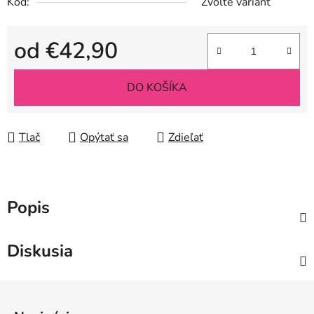
Kód:
Zvoľte variant
od
€42,90
Jednotková cena:
DO KOŠÍKA
Tlač
Opýtať sa
Zdieľať
Popis
Diskusia
Z
á