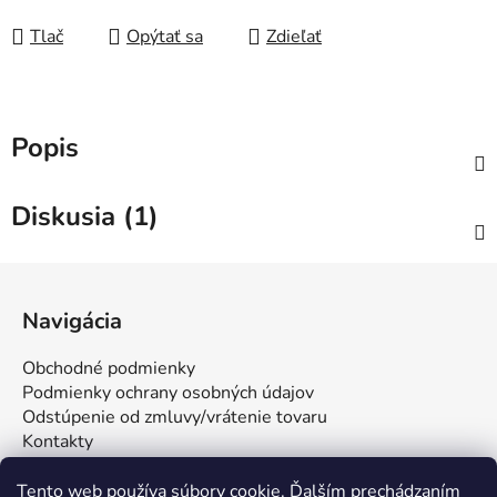
Tlač
Opýtať sa
Zdieľať
Popis
Diskusia (1)
Z
á
Navigácia
p
ä
Obchodné podmienky
t
Podmienky ochrany osobných údajov
i
Odstúpenie od zmluvy/vrátenie tovaru
Kontakty
e
Tento web používa súbory cookie. Ďalším prechádzaním