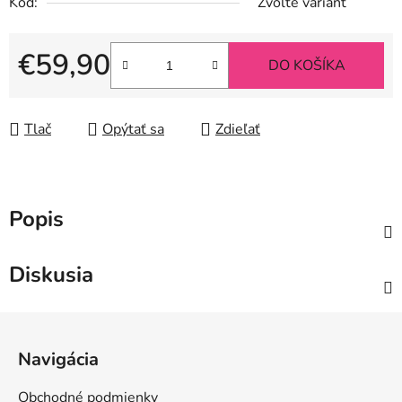
Kód:
Zvoľte variant
€59,90
DO KOŠÍKA
Jednotková cena:
Tlač
Opýtať sa
Zdieľať
Popis
Diskusia
Z
á
Navigácia
p
ä
Obchodné podmienky