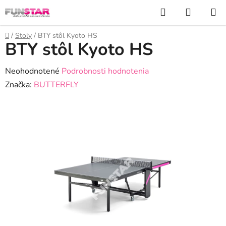
Prejsť
Hľadať
NÁKUP
na
KOŠÍK
obsah
Domov
/
Stoly
/
BTY stôl Kyoto HS
BTY stôl Kyoto HS
Priemerné
Neohodnotené
Podrobnosti hodnotenia
hodnotenie
Značka:
BUTTERFLY
produktu
je
0,0
z
5
hviezdičiek.