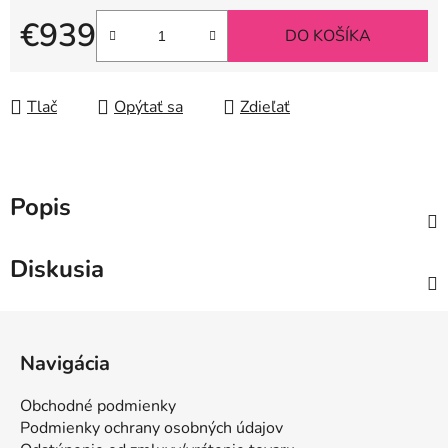
€939
DO KOŠÍKA
Jednotková cena:
Tlač
Opýtať sa
Zdieľať
Popis
Diskusia
Z
á
Navigácia
p
ä
Obchodné podmienky
t
Podmienky ochrany osobných údajov