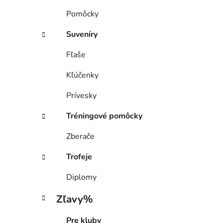
Pomôcky
Suveníry
Fľaše
Kľúčenky
Prívesky
Tréningové pomôcky
Zberače
Trofeje
Diplomy
Zľavy%
Pre kluby