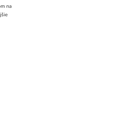
om na
jšie