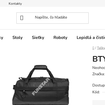
Kontakty
ky
Stoly
Sieťky
Roboty
Lepidlá a čisti
Domov
/
Tašky
BTY
Prieme
Neohod
hodnot
Značka
produk
Dostup
je
Kód:
0,0
z