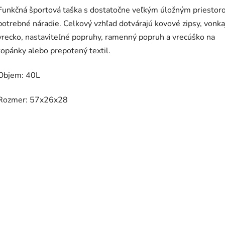
Funkčná športová taška s dostatočne veľkým úložným priestor
potrebné náradie. Celkový vzhľad dotvárajú kovové zipsy, vonka
vrecko, nastaviteľné popruhy, ramenný popruh a vrecúško na
topánky alebo prepotený textil.
Objem: 40L
Rozmer: 57x26x28