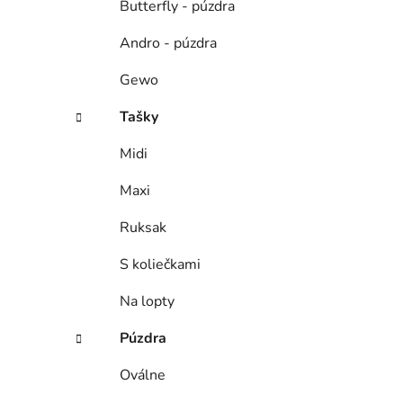
Butterfly - púzdra
Andro - púzdra
Gewo
Tašky
Midi
Maxi
Ruksak
S koliečkami
Na lopty
Púzdra
Oválne