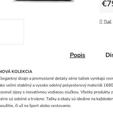
5
€7
hviezdič
Jedno
Tlač
Popis
Di
NOVÁ KOLEKCIA
Elegantný dizajn a premyslené detaily série tašiek vynikajú ro
ako veľmi stabilný a vysoko odolný polyesterový materiál 168
kovové zipsy s inovatívnou vodiacou slučkou. Všetky produkty 
série sú odolné a trvácne. Tašky a obaly sú ideálne na každode
použitie, či už na šport alebo cestovanie.