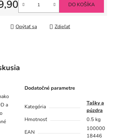
9,90
DO KOŠÍKA
iek.
tková cena:
Opýtať sa
Zdieľať
skusia
Dodatočné parametre
vnako
Tašky a
0D a
Kategória
púzdra
zo
Hmotnosť
0.5 kg
nné
100000
EAN
18446