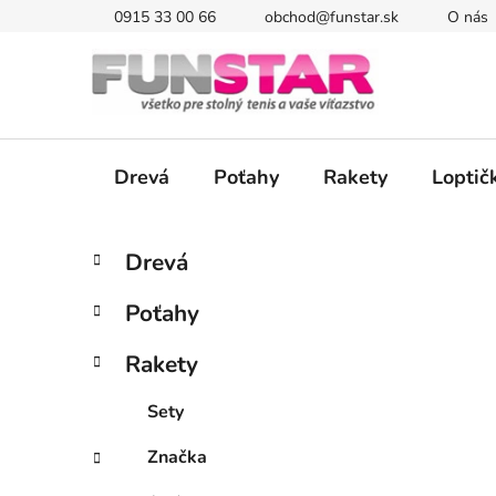
Prejsť
0915 33 00 66
obchod@funstar.sk
O nás
na
obsah
Drevá
Poťahy
Rakety
Loptič
B
K
Preskočiť
Drevá
a
kategórie
o
t
č
Poťahy
e
n
g
ý
Rakety
ó
p
r
Sety
i
a
e
n
Značka
e