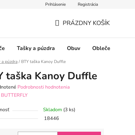
Prihlásenie
Registrácia
PRÁZDNY KOŠÍK
NÁKUPNÝ
KOŠÍK
če
Tašky a púzdra
Obuv
Oblečenie
P
 a púzdra
/
BTY taška Kanoy Duffle
 taška Kanoy Duffle
rné
notené
Podrobnosti hodnotenia
enie
:
BUTTERFLY
tu
nosť
Skladom
(3 ks)
18446