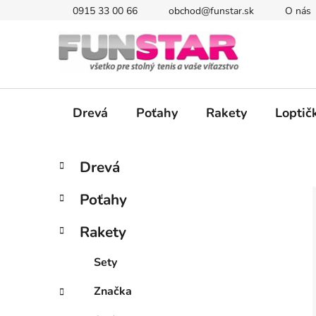
Prejsť
0915 33 00 66
obchod@funstar.sk
O nás
na
obsah
Drevá
Poťahy
Rakety
Loptič
B
K
Preskočiť
Drevá
a
kategórie
o
t
č
Poťahy
e
n
g
ý
Rakety
ó
p
r
Sety
i
a
e
n
Značka
e