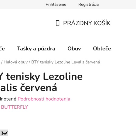
Prihlásenie
Registrácia
PRÁZDNY KOŠÍK
NÁKUPNÝ
KOŠÍK
če
Tašky a púzdra
Obuv
Oblečenie
P
/
Halová obuv
/
BTY tenisky Lezoline Levalis červená
 tenisky Lezoline
alis červená
rné
notené
Podrobnosti hodnotenia
enie
:
BUTTERFLY
tu