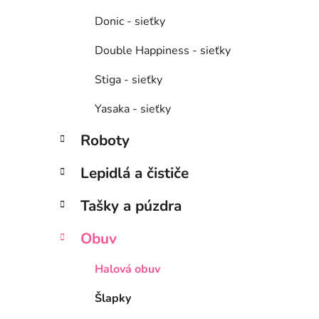
Donic - sieťky
Double Happiness - sieťky
Stiga - sieťky
Yasaka - sieťky
Roboty
Lepidlá a čističe
Tašky a púzdra
Obuv
Halová obuv
Šlapky