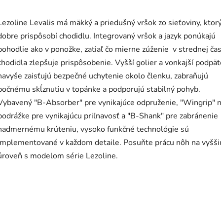
Lezoline Levalis má mäkký a priedušný vršok zo sieťoviny, ktor
dobre prispôsobí chodidlu. Integrovaný vršok a jazyk ponúkajú
pohodlie ako v ponožke, zatiaľ čo mierne zúženie v strednej čas
chodidla zlepšuje prispôsobenie. Vyšší golier a vonkajší podpä
navyše zaisťujú bezpečné uchytenie okolo členku, zabraňujú
bočnému skĺznutiu v topánke a podporujú stabilný pohyb.
Vybavený "B-Absorber" pre vynikajúce odpruženie, "Wingrip" 
podrážke pre vynikajúcu priľnavosť a "B-Shank" pre zabránenie
nadmernému krúteniu, vysoko funkčné technológie sú
implementované v každom detaile. Posuňte prácu nôh na vyšši
úroveň s modelom série Lezoline.