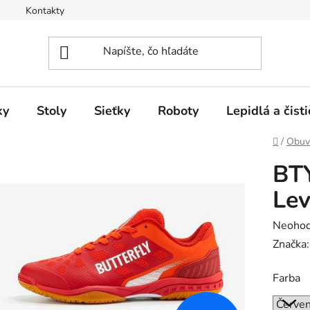
Kontakty
ky
Stoly
Sieťky
Roboty
Lepidlá a čisti
Domov
/
Obuv
BTY
Lev
Prieme
Neohod
hodnot
Značka
produk
Farba
je
0,0