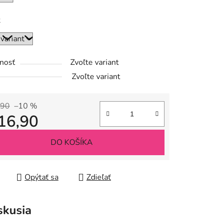
ť
iek.
nosť
Zvoľte variant
Zvoľte variant
,90
–10 %
16,90
tková cena:
DO KOŠÍKA
Opýtať sa
Zdieľať
skusia