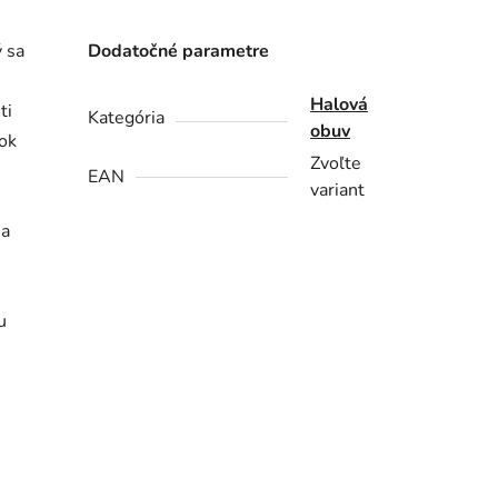
ý sa
Dodatočné parametre
Halová
ti
Kategória
obuv
tok
Zvoľte
EAN
variant
na
u