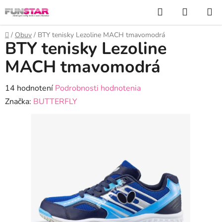
Prejsť
Hľadať
NÁKUP
na
KOŠÍK
obsah
Domov
/
Obuv
/
BTY tenisky Lezoline MACH tmavomodrá
BTY tenisky Lezoline
MACH tmavomodrá
Priemerné
14 hodnotení
Podrobnosti hodnotenia
hodnotenie
Značka:
BUTTERFLY
produktu
je
2,6
z
5
hviezdičiek.