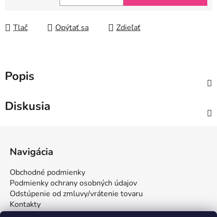
Jednotková cena:
Tlač
Opýtať sa
Zdieľať
Popis
Diskusia
Z
á
Navigácia
p
ä
Obchodné podmienky
t
Podmienky ochrany osobných údajov
i
Odstúpenie od zmluvy/vrátenie tovaru
Kontakty
e