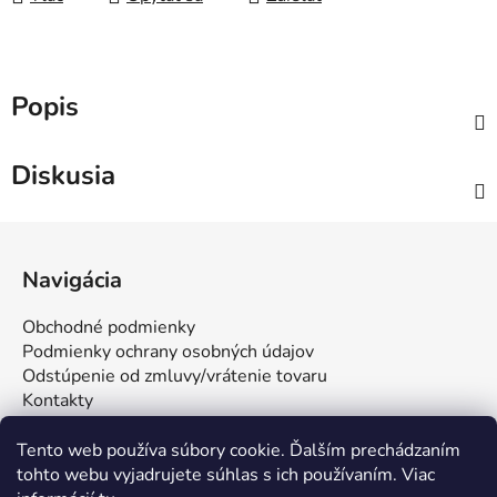
Popis
Diskusia
Z
á
Navigácia
p
ä
Obchodné podmienky
t
Podmienky ochrany osobných údajov
i
Odstúpenie od zmluvy/vrátenie tovaru
Kontakty
e
Tento web používa súbory cookie. Ďalším prechádzaním
tohto webu vyjadrujete súhlas s ich používaním. Viac