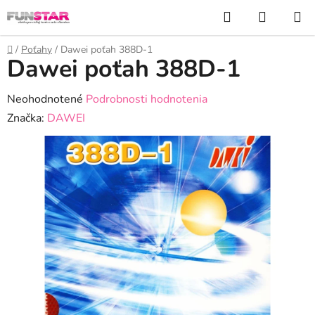
Prejsť
Hľadať
NÁKUP
na
KOŠÍK
obsah
Domov
/
Poťahy
/
Dawei poťah 388D-1
Dawei poťah 388D-1
Priemerné
Neohodnotené
Podrobnosti hodnotenia
hodnotenie
Značka:
DAWEI
produktu
je
0,0
z
5
hviezdičiek.