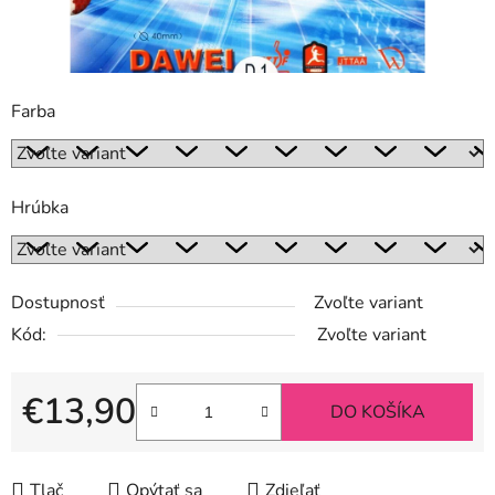
Farba
Hrúbka
Dostupnosť
Zvoľte variant
Kód:
Zvoľte variant
€13,90
DO KOŠÍKA
Jednotková cena:
Tlač
Opýtať sa
Zdieľať