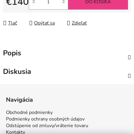
€140
DO KOŠÍKA
Jednotková cena:
Tlač
Opýtať sa
Zdieľať
Popis
Diskusia
Z
á
Navigácia
p
ä
Obchodné podmienky
t
Podmienky ochrany osobných údajov
i
Odstúpenie od zmluvy/vrátenie tovaru
Kontakty