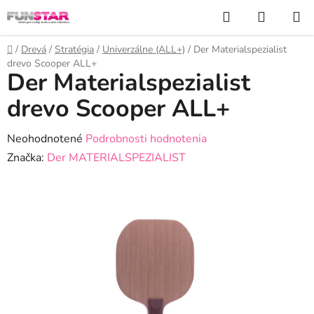
Prejsť
Hľadať
NÁKUP
na
KOŠÍK
obsah
Domov
/
Drevá
/
Stratégia
/
Univerzálne (ALL+)
/
Der Materialspezialist
drevo Scooper ALL+
Der Materialspezialist
drevo Scooper ALL+
Priemerné
Neohodnotené
Podrobnosti hodnotenia
hodnotenie
Značka:
Der MATERIALSPEZIALIST
produktu
je
0,0
z
5
hviezdičiek.