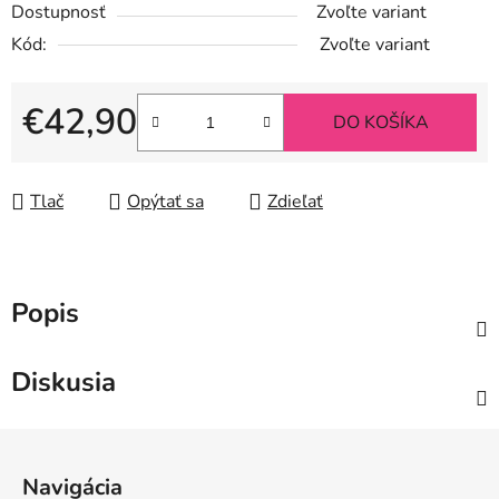
Dostupnosť
Zvoľte variant
Kód:
Zvoľte variant
€42,90
DO KOŠÍKA
Jednotková cena:
Tlač
Opýtať sa
Zdieľať
Popis
Diskusia
Z
á
Navigácia