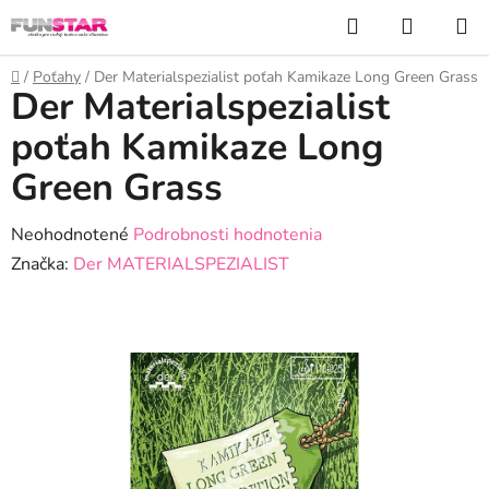
Prejsť
Hľadať
NÁKUP
na
KOŠÍK
obsah
Domov
/
Poťahy
/
Der Materialspezialist poťah Kamikaze Long Green Grass
Der Materialspezialist
poťah Kamikaze Long
Green Grass
Priemerné
Neohodnotené
Podrobnosti hodnotenia
hodnotenie
Značka:
Der MATERIALSPEZIALIST
produktu
je
0,0
z
5
hviezdičiek.