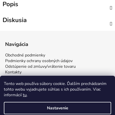
Popis
Diskusia
Z
á
Navigácia
p
ä
Obchodné podmienky
t
Podmienky ochrany osobných údajov
i
Odstúpenie od zmluvy/vrátenie tovaru
Kontakty
e
Tento web používa súbory cookie. Ďalším prechádzaním
tohto webu vyjadrujete súhlas s ich používaním. Viac
informácií
tu
.
Nastavenie