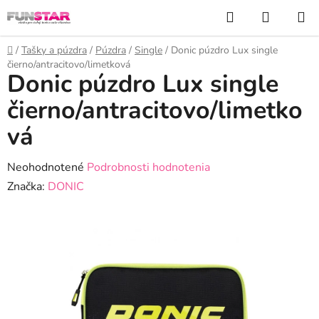
Prejsť
Hľadať
NÁKUP
na
KOŠÍK
obsah
Domov
/
Tašky a púzdra
/
Púzdra
/
Single
/
Donic púzdro Lux single
čierno/antracitovo/limetková
Donic púzdro Lux single
čierno/antracitovo/limetko
vá
Priemerné
Neohodnotené
Podrobnosti hodnotenia
hodnotenie
Značka:
DONIC
produktu
je
0,0
z
5
hviezdičiek.