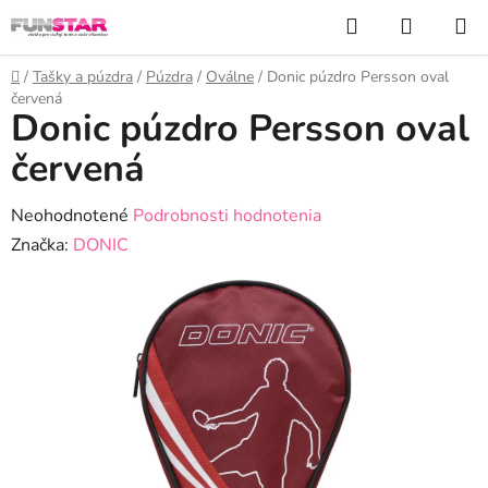
Prejsť
Hľadať
NÁKUP
na
KOŠÍK
obsah
Domov
/
Tašky a púzdra
/
Púzdra
/
Oválne
/
Donic púzdro Persson oval
červená
Donic púzdro Persson oval
červená
Priemerné
Neohodnotené
Podrobnosti hodnotenia
hodnotenie
Značka:
DONIC
produktu
je
0,0
z
5
hviezdičiek.