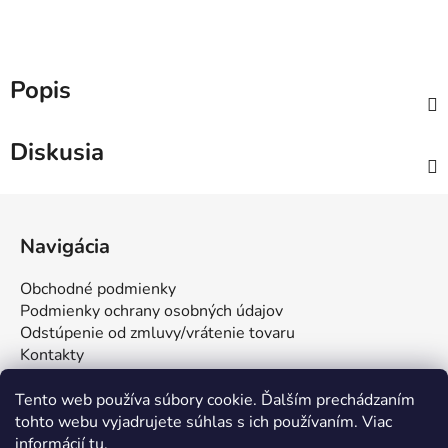
Popis
Diskusia
Z
á
Navigácia
p
ä
Obchodné podmienky
t
Podmienky ochrany osobných údajov
i
Odstúpenie od zmluvy/vrátenie tovaru
Kontakty
e
Tento web používa súbory cookie. Ďalším prechádzaním
tohto webu vyjadrujete súhlas s ich používaním. Viac
informácií
tu
.