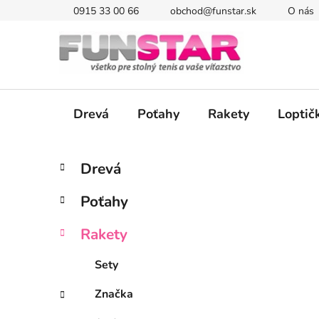
Prejsť
0915 33 00 66
obchod@funstar.sk
O nás
na
obsah
Drevá
Poťahy
Rakety
Loptič
B
K
Preskočiť
Drevá
a
kategórie
o
t
č
Poťahy
e
n
g
ý
Rakety
ó
p
r
Sety
i
a
e
n
Značka
e