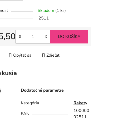
nosť
Skladom
(1 ks)
iek.
2511
5,50
DO KOŠÍKA
tková cena:
Opýtať sa
Zdieľať
skusia
j
Dodatočné parametre
Kategória
Rakety
100000
EAN
02511