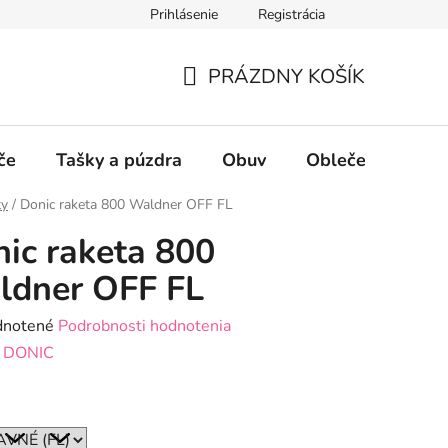
Prihlásenie
Registrácia
PRÁZDNY KOŠÍK
NÁKUPNÝ
KOŠÍK
če
Tašky a púzdra
Obuv
Oblečenie
P
ty
/
Donic raketa 800 Waldner OFF FL
ic raketa 800
ldner OFF FL
rné
notené
Podrobnosti hodnotenia
enie
:
DONIC
tu
e