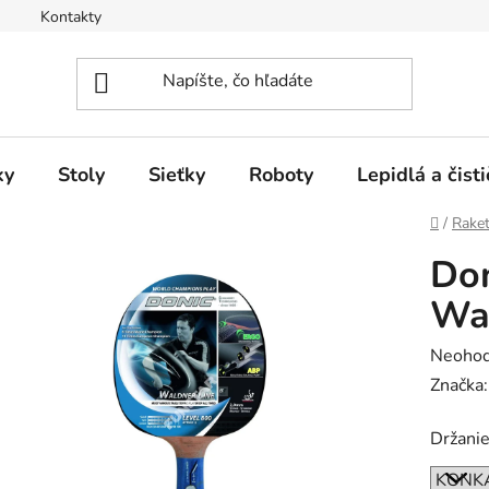
Kontakty
ky
Stoly
Sieťky
Roboty
Lepidlá a čisti
Domov
/
Rake
Don
Wa
Prieme
Neohod
hodnot
Značka
produk
Držani
je
0,0