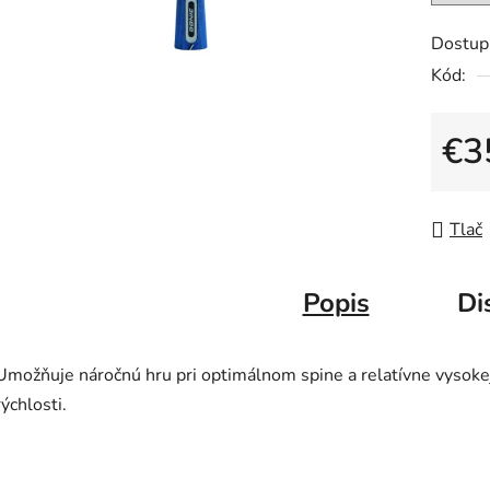
z
5
Dostup
hviezdič
Kód:
€3
Jedno
Tlač
Popis
Di
Umožňuje náročnú hru pri optimálnom spine a relatívne vysoke
rýchlosti.