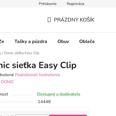
Prihlásenie
Registrácia
PRÁZDNY KOŠÍK
NÁKUPNÝ
KOŠÍK
če
Tašky a púzdra
Obuv
Oblečenie
P
y
/
Donic sieťka Easy Clip
ic sieťka Easy Clip
rné
notené
Podrobnosti hodnotenia
enie
:
DONIC
tu
nosť
Dostupný u dodávateľa
14448