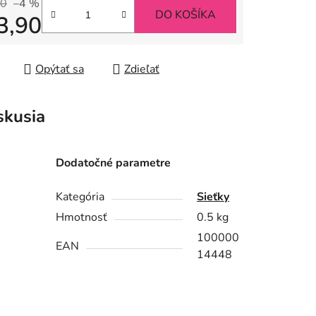
90
–4 %
DO KOŠÍKA
3,90
iek.
tková cena:
Opýtať sa
Zdieľať
skusia
Dodatočné parametre
Kategória
Sieťky
Hmotnosť
0.5 kg
100000
EAN
14448