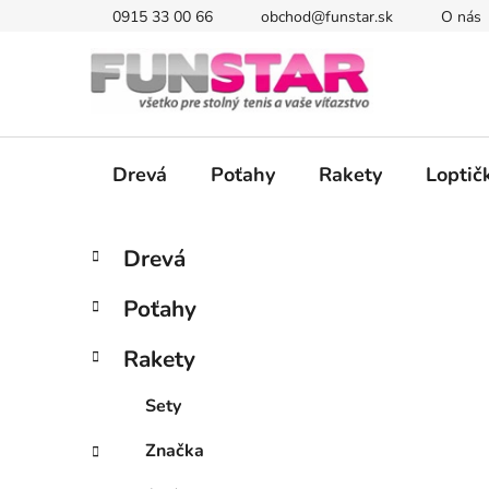
Prejsť
0915 33 00 66
obchod@funstar.sk
O nás
na
obsah
Drevá
Poťahy
Rakety
Loptič
B
K
Preskočiť
Drevá
a
kategórie
o
t
č
Poťahy
e
n
g
ý
Rakety
ó
p
r
Sety
i
a
e
n
Značka
e