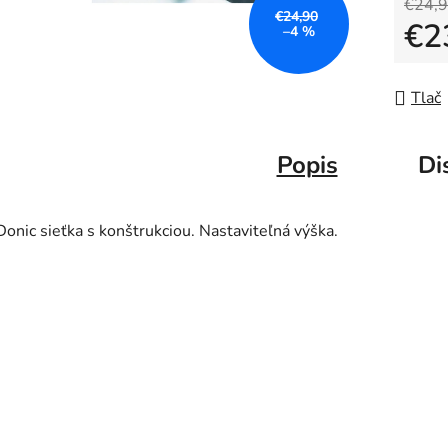
5
€24,
€24,90
€2
hviezdič
–4 %
Jedno
Tlač
Popis
Di
Donic sieťka s konštrukciou. Nastaviteľná výška.