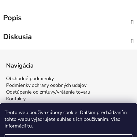
Popis
Diskusia
Z
á
Navigácia
p
ä
Obchodné podmienky
t
Podmienky ochrany osobných údajov
i
Odstúpenie od zmluvy/vrátenie tovaru
Kontakty
e
Tento web používa súbory cookie. Ďalším prechádzaním
tohto webu vyjadrujete súhlas s ich používaním. Viac
informácií
tu
.