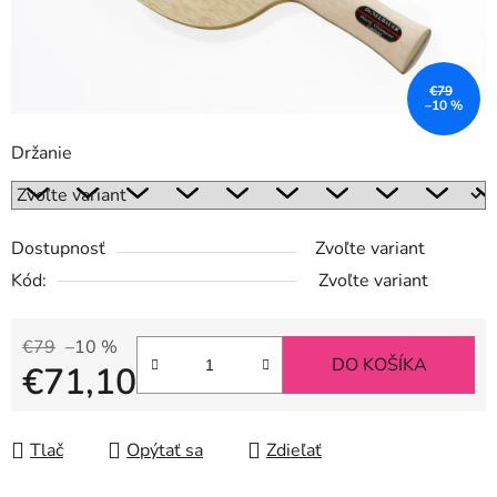
€79
–10 %
Držanie
Dostupnosť
Zvoľte variant
Kód:
Zvoľte variant
€79
–10 %
DO KOŠÍKA
€71,10
Jednotková cena:
Tlač
Opýtať sa
Zdieľať