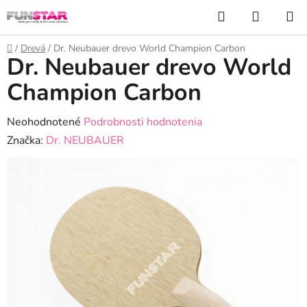
Prejsť
Hľadať
NÁKUP
na
KOŠÍK
obsah
Domov
/
Drevá
/
Dr. Neubauer drevo World Champion Carbon
Dr. Neubauer drevo World
Champion Carbon
Priemerné
Neohodnotené
Podrobnosti hodnotenia
hodnotenie
Značka:
Dr. NEUBAUER
produktu
je
0,0
z
5
hviezdičiek.