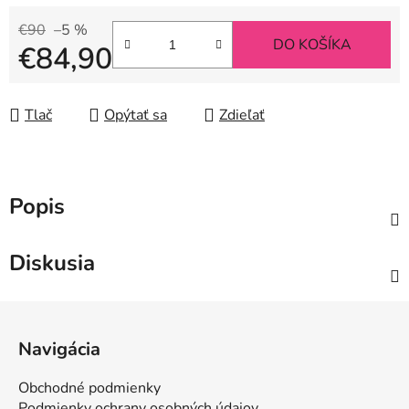
€90
–5 %
DO KOŠÍKA
€84,90
Jednotková cena:
Tlač
Opýtať sa
Zdieľať
Popis
Diskusia
Z
á
Navigácia
p
ä
Obchodné podmienky
t
Podmienky ochrany osobných údajov