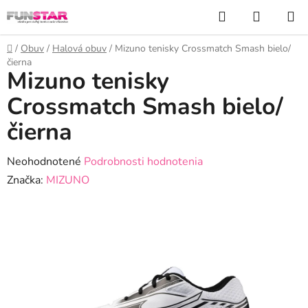
Prejsť
Hľadať
NÁKUP
na
KOŠÍK
obsah
Domov
/
Obuv
/
Halová obuv
/
Mizuno tenisky Crossmatch Smash bielo/
čierna
Mizuno tenisky
Crossmatch Smash bielo/
čierna
Priemerné
Neohodnotené
Podrobnosti hodnotenia
hodnotenie
Značka:
MIZUNO
produktu
je
0,0
z
5
hviezdičiek.