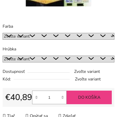
Farba
Hrúbka
Dostupnosť
Zvoľte variant
Kód:
Zvoľte variant
€40,89
DO KOŠÍKA
Jednotková cena:
Tlač
Opýtať sa
Zdieľať