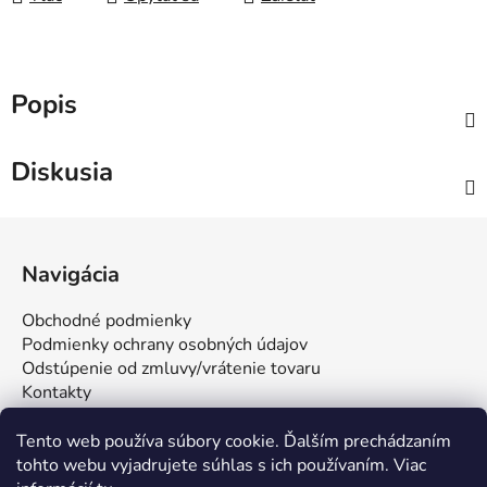
Popis
Diskusia
Z
á
Navigácia
p
ä
Obchodné podmienky
t
Podmienky ochrany osobných údajov
i
Odstúpenie od zmluvy/vrátenie tovaru
Kontakty
e
Tento web používa súbory cookie. Ďalším prechádzaním
tohto webu vyjadrujete súhlas s ich používaním. Viac