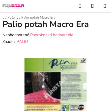
Prejsť
Hľadať
NÁKUP
na
KOŠÍK
obsah
Domov
/
Poťahy
/
Palio poťah Macro Era
Palio poťah Macro Era
Priemerné
Neohodnotené
Podrobnosti hodnotenia
hodnotenie
Značka:
PALIO
produktu
je
0,0
z
5
hviezdičiek.