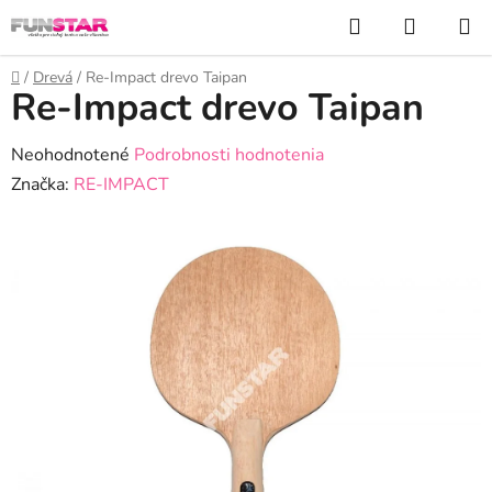
Prejsť
Hľadať
NÁKUP
na
KOŠÍK
obsah
Domov
/
Drevá
/
Re-Impact drevo Taipan
Re-Impact drevo Taipan
Priemerné
Neohodnotené
Podrobnosti hodnotenia
hodnotenie
Značka:
RE-IMPACT
produktu
je
0,0
z
5
hviezdičiek.