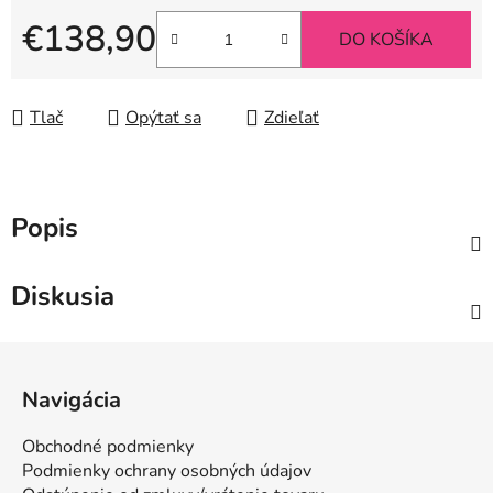
€138,90
DO KOŠÍKA
Jednotková cena:
Tlač
Opýtať sa
Zdieľať
Popis
Diskusia
Z
á
Navigácia
p
ä
Obchodné podmienky
t
Podmienky ochrany osobných údajov