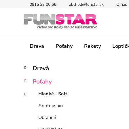
Prejsť
0915 33 00 66
obchod@funstar.sk
O nás
na
obsah
Drevá
Poťahy
Rakety
Loptič
B
K
Preskočiť
Drevá
a
kategórie
o
t
č
Poťahy
e
n
g
ý
Hladké - Soft
ó
p
r
Antitopspin
i
a
e
n
Obranné
e