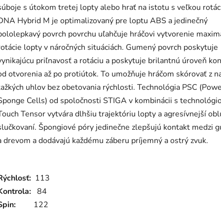
súboje s útokom tretej lopty alebo hrať na istotu s veľkou rotác
DNA Hybrid M je optimalizovaný pre loptu ABS a jedinečný
pololepkavý povrch povrchu uľahčuje hráčovi vytvorenie maxim
rotácie lopty v náročných situáciách. Gumený povrch poskytuje
vynikajúcu priľnavosť a rotáciu a poskytuje brilantnú úroveň kon
od otvorenia až po protiútok. To umožňuje hráčom skórovať z n
ťažkých uhlov bez obetovania rýchlosti. Technológia PSC (Pow
Sponge Cells) od spoločnosti STIGA v kombinácii s technológi
Touch Tensor vytvára dlhšiu trajektóriu lopty a agresívnejší obl
slučkovaní. Špongiové póry jedinečne zlepšujú kontakt medzi
a drevom a dodávajú každému záberu príjemný a ostrý zvuk.
Rýchlosť:
113
Kontrola:
84
Spin:
122