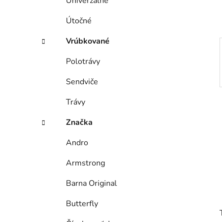
Univerzálne
l
Útočné
Vrúbkované
Polotrávy
Sendviče
Trávy
Značka
Andro
Armstrong
Barna Original
Butterfly