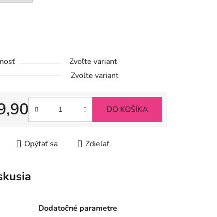
iek.
nosť
Zvoľte variant
Zvoľte variant
9,90
DO KOŠÍKA
tková cena:
Opýtať sa
Zdieľať
skusia
Dodatočné parametre