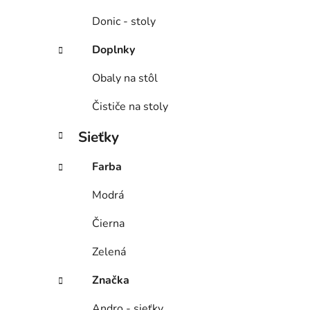
Donic - stoly
Doplnky
Obaly na stôl
Čističe na stoly
Sieťky
Farba
Modrá
Čierna
Zelená
Značka
Andro - sieťky