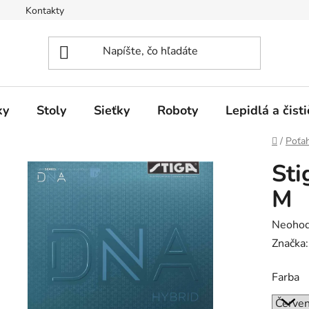
Kontakty
ky
Stoly
Sieťky
Roboty
Lepidlá a čisti
Domov
/
Poťa
Sti
M
Prieme
Neohod
hodnot
Značka
produk
Farba
je
0,0