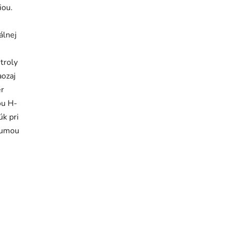
iou.
álnej
troly
aozaj
er
ou H-
úk pri
 gumou