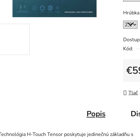
z
5
Hrúbka
hviezdič
Dostup
Kód:
€5
Jedno
Tlač
Popis
Di
Technológia H-Touch Tensor poskytuje jedinečnú základňu s