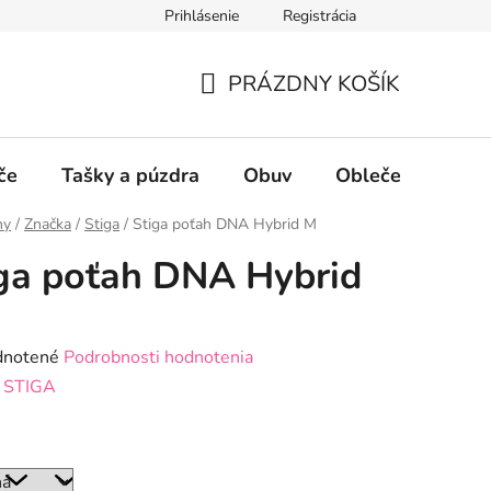
Prihlásenie
Registrácia
PRÁZDNY KOŠÍK
NÁKUPNÝ
KOŠÍK
če
Tašky a púzdra
Obuv
Oblečenie
P
hy
/
Značka
/
Stiga
/
Stiga poťah DNA Hybrid M
ga poťah DNA Hybrid
rné
notené
Podrobnosti hodnotenia
enie
:
STIGA
tu