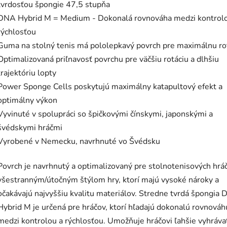
tvrdosťou špongie 47,5 stupňa
DNA Hybrid M = Medium - Dokonalá rovnováha medzi kontrol
rýchlosťou
Guma na stolný tenis má pololepkavý povrch pre maximálnu ro
Optimalizovaná priľnavosť povrchu pre väčšiu rotáciu a dlhšiu
trajektóriu lopty
Power Sponge Cells poskytujú maximálny katapultový efekt a
optimálny výkon
Vyvinuté v spolupráci so špičkovými čínskymi, japonskými a
švédskymi hráčmi
Vyrobené v Nemecku, navrhnuté vo Švédsku
Povrch je navrhnutý a optimalizovaný pre stolnotenisových hrá
všestranným/útočným štýlom hry, ktorí majú vysoké nároky a
očakávajú najvyššiu kvalitu materiálov. Stredne tvrdá špongia
Hybrid M je určená pre hráčov, ktorí hľadajú dokonalú rovnováh
medzi kontrolou a rýchlosťou. Umožňuje hráčovi ľahšie vyhráva