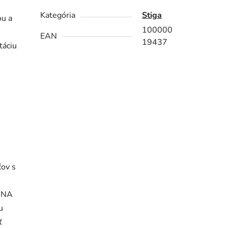
Kategória
Stiga
ou a
100000
EAN
19437
táciu
čov s
 DNA
u
ť