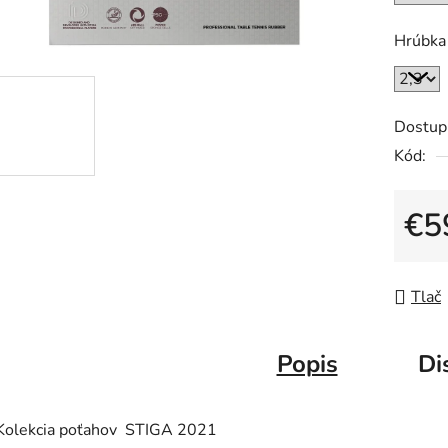
z
5
Hrúbka
hviezdič
Dostup
Kód:
€5
Jedno
Tlač
Popis
Di
Kolekcia poťahov STIGA 2021