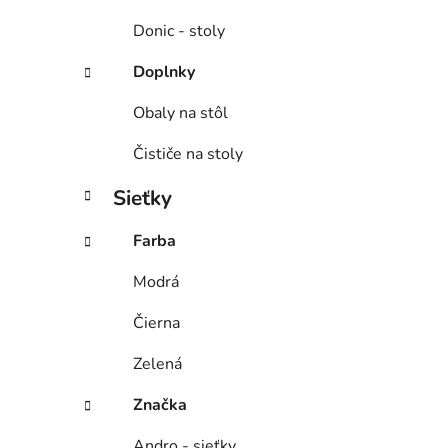
Donic - stoly
Doplnky
Obaly na stôl
Čističe na stoly
Sieťky
Farba
Modrá
Čierna
Zelená
Značka
Andro - sieťky