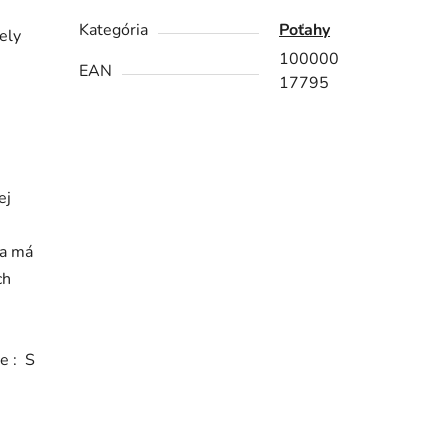
Kategória
Poťahy
ely
100000
EAN
17795
ej
ma má
ch
e : S