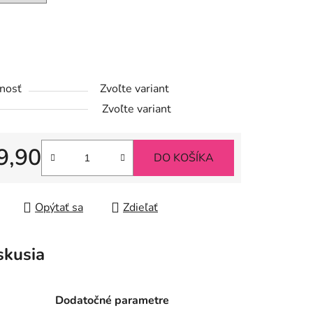
iek.
nosť
Zvoľte variant
Zvoľte variant
9,90
DO KOŠÍKA
tková cena:
Opýtať sa
Zdieľať
skusia
Dodatočné parametre