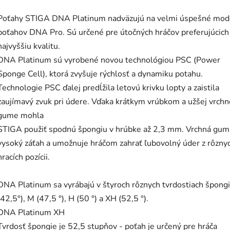
Poťahy STIGA DNA Platinum nadväzujú na velmi úspešné mod
poťahov DNA Pro. Sú určené pre útočných hráčov preferujúcich
najvyššiu kvalitu.
DNA Platinum sú vyrobené novou technológiou PSC (Power
Sponge Cell), ktorá zvyšuje rýchlosť a dynamiku potahu.
Technologie PSC ďalej predĺžila letovú krivku lopty a zaistila
zaujímavý zvuk pri údere. Vďaka krátkym vrúbkom a užšej vrchn
gume mohla
STIGA použiť spodnú špongiu v hrúbke až 2,3 mm. Vrchná gu
vysoký záťah a umožnuje hráčom zahrať ľubovolný úder z rôzny
hracích pozícii.
DNA Platinum sa vyrábajú v štyroch rôznych tvrdostiach špongi
(42,5°), M (47,5 °), H (50 °) a XH (52,5 °).
DNA Platinum XH
Tvrdosť špongie je 52,5 stupňov - poťah je určený pre hráča