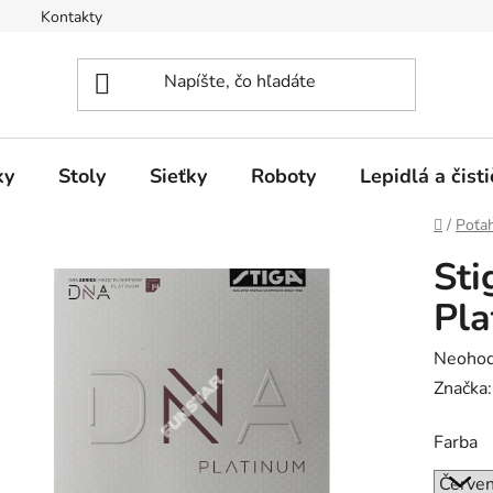
Kontakty
ky
Stoly
Sieťky
Roboty
Lepidlá a čisti
Domov
/
Poťa
Sti
Pl
Prieme
Neohod
hodnot
Značka
produk
Farba
je
0,0