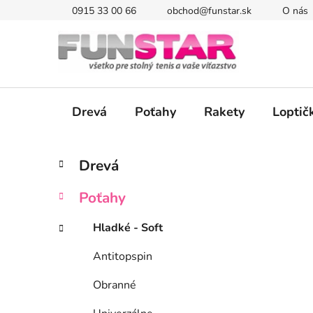
Prejsť
0915 33 00 66
obchod@funstar.sk
O nás
na
obsah
Drevá
Poťahy
Rakety
Loptič
B
K
Preskočiť
Drevá
a
kategórie
o
t
č
Poťahy
e
n
g
ý
Hladké - Soft
ó
p
r
Antitopspin
i
a
e
n
Obranné
e