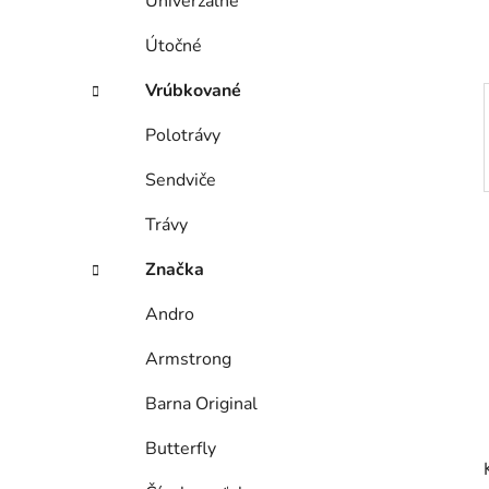
Univerzálne
l
Útočné
Vrúbkované
Polotrávy
Sendviče
Trávy
Značka
Andro
Armstrong
Barna Original
Butterfly