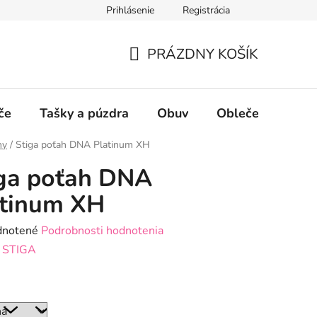
Prihlásenie
Registrácia
PRÁZDNY KOŠÍK
NÁKUPNÝ
KOŠÍK
če
Tašky a púzdra
Obuv
Oblečenie
P
hy
/
Stiga poťah DNA Platinum XH
ga poťah DNA
atinum XH
rné
notené
Podrobnosti hodnotenia
enie
:
STIGA
tu