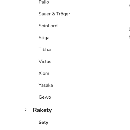
Palio
Sauer & Tröger
SpinLord
Stiga
Tibhar
Victas
Xiom
Yasaka
Gewo
Rakety
Sety