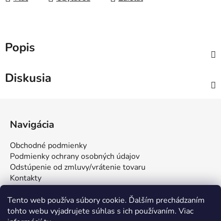
Popis
Diskusia
Z
á
Navigácia
p
ä
Obchodné podmienky
t
Podmienky ochrany osobných údajov
i
Odstúpenie od zmluvy/vrátenie tovaru
Kontakty
e
Tento web používa súbory cookie. Ďalším prechádzaním
tohto webu vyjadrujete súhlas s ich používaním. Viac