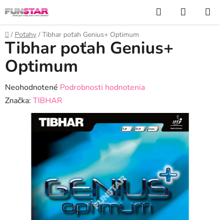
Prejsť
Hľadať
NÁKUP
na
KOŠÍK
obsah
Domov
/
Poťahy
/
Tibhar poťah Genius+ Optimum
Tibhar poťah Genius+
Optimum
Priemerné
Neohodnotené
Podrobnosti hodnotenia
hodnotenie
Značka:
TIBHAR
produktu
je
0,0
z
5
hviezdičiek.