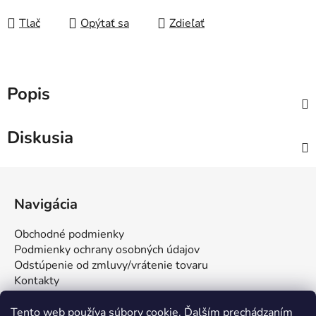
Tlač
Opýtať sa
Zdieľať
Popis
Diskusia
Z
á
Navigácia
p
ä
Obchodné podmienky
t
Podmienky ochrany osobných údajov
i
Odstúpenie od zmluvy/vrátenie tovaru
Kontakty
e
Tento web používa súbory cookie. Ďalším prechádzaním