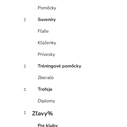
Pomôcky
Suveníry
Fľaše
Kľúčenky
Prívesky
Tréningové pomôcky
Zberače
Trofeje
Diplomy
Zľavy%
Pre kluby