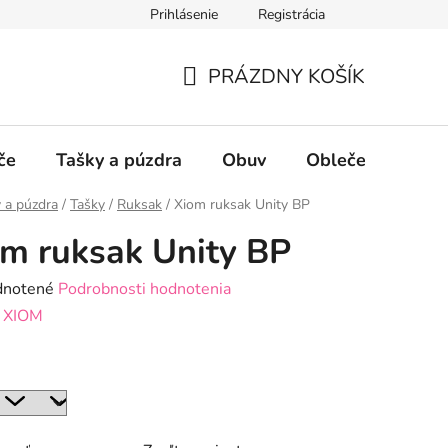
Prihlásenie
Registrácia
PRÁZDNY KOŠÍK
NÁKUPNÝ
KOŠÍK
če
Tašky a púzdra
Obuv
Oblečenie
P
 a púzdra
/
Tašky
/
Ruksak
/
Xiom ruksak Unity BP
m ruksak Unity BP
rné
notené
Podrobnosti hodnotenia
enie
:
XIOM
tu