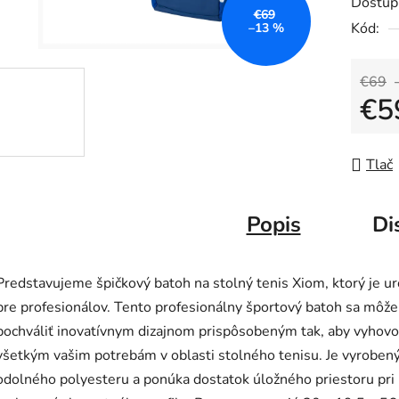
5
Dostup
€69
hviezdič
Kód:
–13 %
€69
€5
Jedno
Tlač
Popis
Di
Predstavujeme špičkový batoh na stolný tenis Xiom, ktorý je u
pre profesionálov. Tento profesionálny športový batoh sa môže
pochváliť inovatívnym dizajnom prispôsobeným tak, aby vyhovo
všetkým vašim potrebám v oblasti stolného tenisu. Je vyrobený
odolného polyesteru a ponúka dostatok úložného priestoru pri