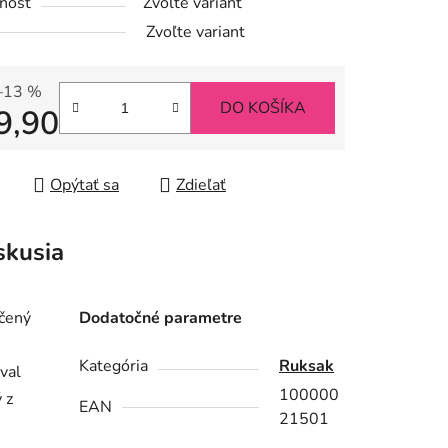
nosť
Zvoľte variant
iek.
Zvoľte variant
–13 %
DO KOŠÍKA
9,90
tková cena:
Opýtať sa
Zdieľať
skusia
rčený
Dodatočné parametre
Kategória
Ruksak
val
100000
 z
EAN
21501