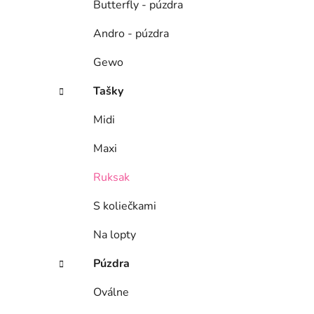
Butterfly - púzdra
Andro - púzdra
Gewo
Tašky
Midi
Maxi
Ruksak
S koliečkami
Na lopty
Púzdra
Oválne