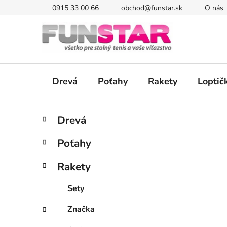
Prejsť
0915 33 00 66
obchod@funstar.sk
O nás
na
obsah
Drevá
Poťahy
Rakety
Loptič
B
K
Preskočiť
Drevá
a
kategórie
o
t
č
Poťahy
e
n
g
ý
Rakety
ó
p
r
Sety
i
a
e
n
Značka
e