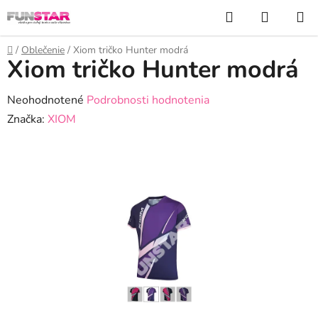
Prejsť
Hľadať
NÁKUP
na
KOŠÍK
obsah
Domov
/
Oblečenie
/
Xiom tričko Hunter modrá
Xiom tričko Hunter modrá
Priemerné
Neohodnotené
Podrobnosti hodnotenia
hodnotenie
Značka:
XIOM
produktu
je
0,0
z
5
hviezdičiek.