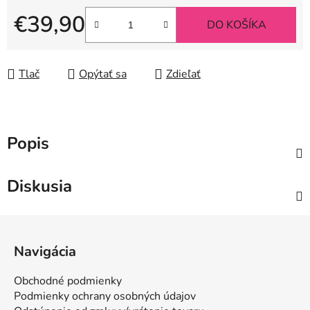
€39,90
DO KOŠÍKA
Jednotková cena:
Tlač
Opýtať sa
Zdieľať
Popis
Diskusia
Z
á
Navigácia
p
ä
Obchodné podmienky
t
Podmienky ochrany osobných údajov