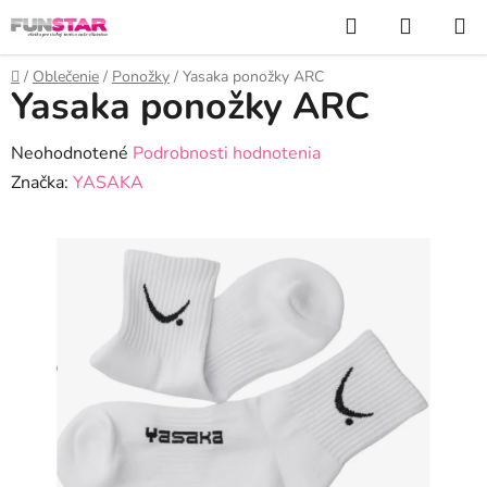
Prejsť
Hľadať
NÁKUP
na
KOŠÍK
obsah
Domov
/
Oblečenie
/
Ponožky
/
Yasaka ponožky ARC
Yasaka ponožky ARC
Priemerné
Neohodnotené
Podrobnosti hodnotenia
hodnotenie
Značka:
YASAKA
produktu
je
0,0
z
5
hviezdičiek.