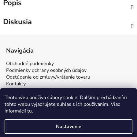
Popis
Diskusia
Z
á
Navigácia
p
ä
Obchodné podmienky
t
Podmienky ochrany osobných údajov
i
Odstúpenie od zmluvy/vrátenie tovaru
Kontakty
e
Tento web používa súbory cookie. Ďalším prechádzaním
tohto webu vyjadrujete súhlas s ich používaním. Viac
informácií
tu
.
Nastavenie